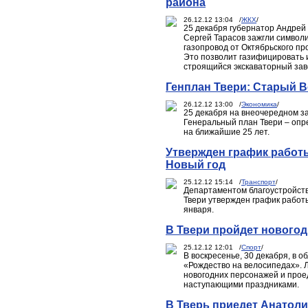
района
26.12.12 13:04 /
ЖКХ
/
25 декабря губернатор Андрей
Сергей Тарасов зажгли символи
газопровод от Октябрьского пр
Это позволит газифицировать 
строящийся экскаваторный зав
Генплан Твери: Старый 
26.12.12 13:00 /
Экономика
/
25 декабря на внеочередном з
Генеральный план Твери – опр
на ближайшие 25 лет.
Утвержден график работ
Новый год
25.12.12 15:14 /
Транспорт
/
Департаментом благоустройств
Твери утвержден график работы
января.
В Твери пройдет нового
25.12.12 12:01 /
Спорт
/
В воскресенье, 30 декабря, в 
«Рождество на велосипедах». 
новогодних персонажей и проед
наступающими праздниками.
В Тверь приедет Анатол