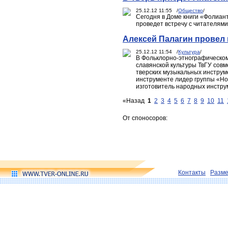
25.12.12 11:55 /
Общество
/
Сегодня в Доме книги «Фолиант
проведет встречу с читателями
Алексей Палагин провел 
25.12.12 11:54 /
Культура
/
В Фольклорно-этнографическом
славянской культуры ТвГУ сов
тверских музыкальных инструме
инструменте лидер группы «Но
изготовитель народных инстру
«Назад
1
2
3
4
5
6
7
8
9
10
11
От споносоров:
Контакты
Разм