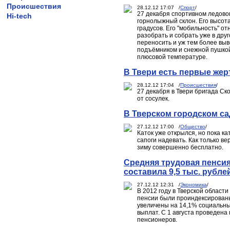
Происшествия
28.12.12 17:07 /
Спорт
/
27 декабря спортивном ледово
Hi-tech
горнолыжный склон. Его высота 
градусов. Его "мобильность" о
разобрать и собрать уже в друг
переносить и уж тем более вы
подъёмником и снежной пушкой
плюсовой температуре.
В Твери есть первые жер
28.12.12 17:04 /
Происшествия
/
27 декабря в Твери бригада С
от сосулек.
В Тверском городском са
27.12.12 17:00 /
Общество
/
Каток уже открылся, но пока к
сапоги надевать. Как только ве
зиму совершенно бесплатно.
Средняя трудовая пенсия
составила 9,5 тыс. рубле
27.12.12 12:31 /
Экономика
/
В 2012 году в Тверской облас
пенсии были проиндексированы 
увеличены на 14,1% социальны
выплат. С 1 августа проведен
пенсионеров.