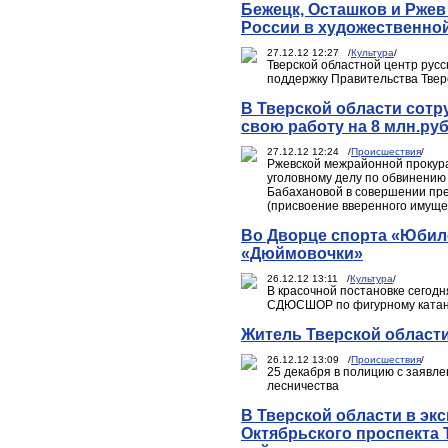
Бежецк, Осташков и Ржев
России в художественной
27.12.12 12:27 /
Культура
/
Тверской областной центр русс
поддержку Правительства Твер
В Тверской области сотр
свою работу на 8 млн.ру
27.12.12 12:24 /
Происшествия
/
Ржевской межрайонной прокур
уголовному делу по обвинению
Бабахановой в совершении прес
(присвоение вверенного имущес
Во Дворце спорта «Юбил
«Дюймовочки»
26.12.12 13:11 /
Культура
/
В красочной постановке сегодн
СДЮСШОР по фигурному ката
Житель Тверской области
26.12.12 13:09 /
Происшествия
/
25 декабря в полицию с заявле
лесничества
В Тверской области в эк
Октябрьского проспекта 