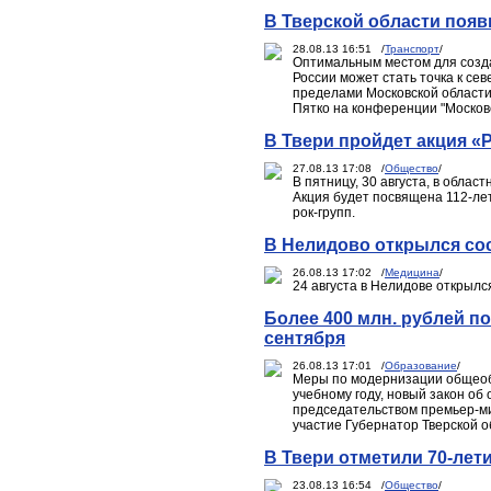
В Тверской области появ
28.08.13 16:51 /
Транспорт
/
Оптимальным местом для созда
России может стать точка к се
пределами Московской области
Пятко на конференции "Москов
В Твери пройдет акция «
27.08.13 17:08 /
Общество
/
В пятницу, 30 августа, в обла
Акция будет посвящена 112-лет
рок-групп.
В Нелидово открылся со
26.08.13 17:02 /
Медицина
/
24 августа в Нелидове открылс
Более 400 млн. рублей по
сентября
26.08.13 17:01 /
Образование
/
Меры по модернизации общеобр
учебному году, новый закон об
председательством премьер-м
участие Губернатор Тверской 
В Твери отметили 70-лет
23.08.13 16:54 /
Общество
/