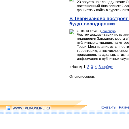
23 августа на площади возле 
посвященный Дню воинской сла
фашистких войск в Курской битв
В Твери заново построят
будут велодорожки
23.08.13 16:40 /
Транспорт
/
Чертеж документации по плани
планировки Западного моста в 
публичные слушания, на котор
Твери. Мост планируется постр
территорию, в том числе, сне
приглашены владельцы этих г
информация о публичных слуш
«Назад
1
2
3
4
Вперёд»
От споносоров:
Контакты
Разм