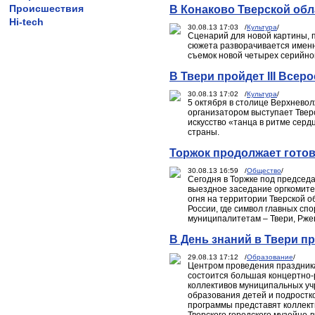
Происшествия
В Конаково Тверской об
Hi-tech
30.08.13 17:03 /
Культура
/
Сценарий для новой картины, п
сюжета разворачивается именно
съемок новой четырех серийно
В Твери пройдет III Все
30.08.13 17:02 /
Культура
/
5 октября в столице Верхневол
организатором выступает Твер
искусство «танца в ритме сер
страны.
Торжок продолжает готов
30.08.13 16:59 /
Общество
/
Сегодня в Торжке под председ
выездное заседание оргкомит
огня на территории Тверской 
России, где символ главных сп
муниципалитетам – Твери, Ржев
В День знаний в Твери п
29.08.13 17:12 /
Образование
/
Центром проведения праздника с
состоится большая концертно-
коллективов муниципальных уч
образования детей и подростк
программы представят коллект