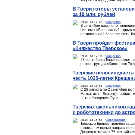
Тверского городского музейно-
В Твери готовы установи
за 10 млн. рублей
29.08.13 17:12 /
Общество
/
В сентябре намечено проведен
системы «Безопасный город» в
региональной безопасности Тв
В Твери пройдет фестива
«Княжество Тверское»
29.08.13 17:06 /
Общество
/
28 сентября в Твери пройдет 
реконструкции «Княжество Тве
Тверские велосипедисты 
честь 1025-летия Крещен
28.08.13 16:54 /
Общество
/
С 29 августа по 2 сентября по
Максатиха – Бежецк) пройдет м
летия Крещения Руси.
Тверских школьников ждут
и робототехники до астр
28.08.13 16:53 /
Образование
/
Тверской Дворец творчества д
горожанам новые направления 
Дворец отмечает 75-летний юб