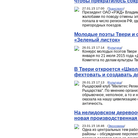
чтобы прекратилось сок
27.01.15 17:00 /
Транспорт
/
Президент ОАО «РЖД» Владими
жалобами по поводу отмены эл
попала в число регионов РФ, 
пригородных поездов.
Молодые поэты Твери и о
«Зеленый листок»
26.01.15 17:14 /
Культура
/
Конкурс молодых поэтов Твери 
января по 21 июля 2015 года 
Комитета по делам культуры Тв
В Твери откроется «Школ
фехтовать и создавать д
26.01.15 17:13 /
Культура
/
Рыцарский клуб "Милитес Регии
Рыцарства". По мнению органи
обрывочное, неполное, а то и 
оказала на нашу цивилизацию 
античность.
На нелидовском дерево
новая производственная
23.01.15 16:46 /
Экономика
/
Одна из центральных тем рабо
районы – обсуждение перспект