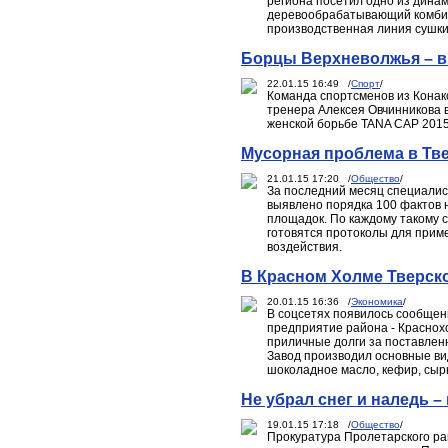
региона посетил одно из дина
деревообрабатывающий комбин
производственная линия сушки
Борцы Верхневолжья – в
22.01.15 16:49 /
Спорт
/
Команда спортсменов из Конако
тренера Алексея Овчинникова 
женской борьбе TANA CAP 2015
Мусорная проблема в Тв
21.01.15 17:20 /
Общество
/
За последний месяц специалис
выявлено порядка 100 фактов
площадок. По каждому такому 
готовятся протоколы для прим
воздействия.
В Красном Холме Тверск
20.01.15 16:36 /
Экономика
/
В соцсетях появилось сообщени
предприятие района - Краснох
приличные долги за поставленн
Завод производил основные вид
шоколадное масло, кефир, сыры
Не убрал снег и наледь –
19.01.15 17:18 /
Общество
/
Прокуратура Пролетарского рай