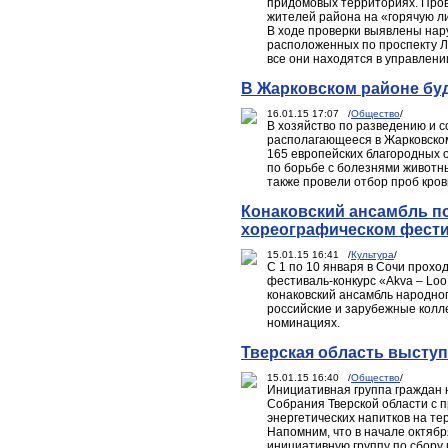
придомовых территориях. Пров
жителей района на «горячую ли
В ходе проверки выявлены нар
расположенных по проспекту Лен
все они находятся в управлен
В Жарковском районе буд
16.01.15 17:07 /
Общество
/
В хозяйство по разведению и 
располагающееся в Жарковском
165 европейских благородных 
по борьбе с болезнями животны
также провели отбор проб кров
Конаковский ансамбль п
хореографическом фести
15.01.15 16:41 /
Культура
/
С 1 по 10 января в Сочи прох
фестиваль-конкурс «Akva – Loo
конаковский ансамбль народно
российские и зарубежные колле
номинациях.
Тверская область выступ
15.01.15 16:40 /
Общество
/
Инициативная группа граждан 
Собрания Тверской области с п
энергетических напитков на те
Напомним, что в начале октяб
инициативную группу по сбору