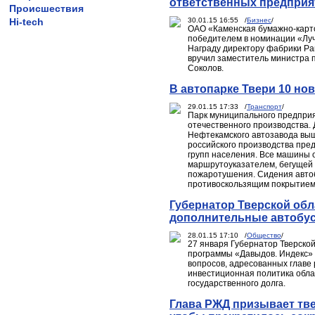
ответственных предприя
Происшествия
Hi-tech
30.01.15 16:55 /
Бизнес
/
ОАО «Каменская бумажно-карт
победителем в номинации «Луч
Награду директору фабрики Ра
вручил заместитель министра п
Соколов.
В автопарке Твери 10 но
29.01.15 17:33 /
Транспорт
/
Парк муниципального предпри
отечественного производства.
Нефтекамского автозавода вы
российского производства пре
групп населения. Все машины 
маршрутоуказателем, бегущей 
пожаротушения. Сидения автоб
противоскользящим покрытием
Губернатор Тверской обл
дополнительные автобу
28.01.15 17:10 /
Общество
/
27 января Губернатор Тверско
программы «Давыдов. Индекс» 
вопросов, адресованных главе 
инвестиционная политика обл
государственного долга.
Глава РЖД призывает тв