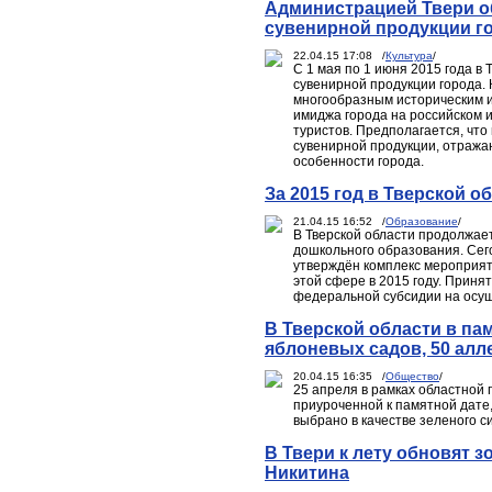
Администрацией Твери о
сувенирной продукции г
22.04.15 17:08 /
Культура
/
С 1 мая по 1 июня 2015 года в
сувенирной продукции города. 
многообразным историческим и
имиджа города на российском 
туристов. Предполагается, что
сувенирной продукции, отража
особенности города.
За 2015 год в Тверской о
21.04.15 16:52 /
Образование
/
В Тверской области продолжае
дошкольного образования. Сег
утверждён комплекс мероприят
этой сфере в 2015 году. Приня
федеральной субсидии на осу
В Тверской области в па
яблоневых садов, 50 алл
20.04.15 16:35 /
Общество
/
25 апреля в рамках областной
приуроченной к памятной дате,
выбрано в качестве зеленого с
В Твери к лету обновят 
Никитина