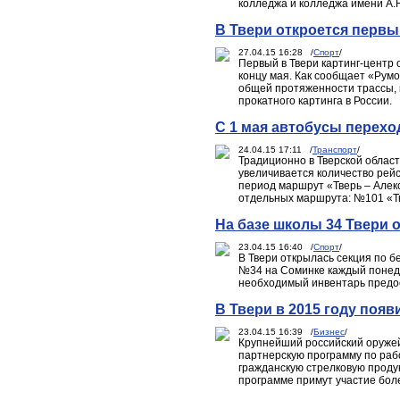
колледжа и колледжа имени А.Н
В Твери откроется первы
27.04.15 16:28 /
Спорт
/
Первый в Твери картинг-центр 
концу мая. Как сообщает «Румо
общей протяженности трассы, 
прокатного картинга в России.
С 1 мая автобусы перехо
24.04.15 17:11 /
Транспорт
/
Традиционно в Тверской област
увеличивается количество рей
период маршрут «Тверь – Алекс
отдельных маршрута: №101 «Тв
На базе школы 34 Твери 
23.04.15 16:40 /
Спорт
/
В Твери открылась секция по б
№34 на Соминке каждый понеде
необходимый инвентарь предо
В Твери в 2015 году поя
23.04.15 16:39 /
Бизнес
/
Крупнейший российский оружей
партнерскую программу по раб
гражданскую стрелковую проду
программе примут участие боле