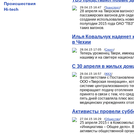
Происшествия
29.04.15 16:47 /
Транспорт
/
Hi-tech
28 апреля на Тверском вагоно
пассажирских вагонов для сиде
создании использовались нове
полугодии 2015 года ОАО "ТВЗ
таких вагонов.
Илья Ковальчук наденет 
в Чехии
28.04.15 17:05 /
Спорт
/
Теперь уроженец Твери, имеющи
нашивку и на свитере национа
С 30 апреля в жилых дом
28.04.15 16:57 /
ЖКХ
/
В соответствии с Постановлени
ООО «Тверская генерация», ко
системе централизованного те
прекращает подачу отопления 
принято в связи с тем, что ср
пять дней составляла плюс вос
медицинских учреждениях отоп
Активисты провели субб
27.04.15 16:29 /
Общество
/
25 апреля 2015 г. в Комсомол
«Инициатива – Общее дело». В 
активисты общественной орган