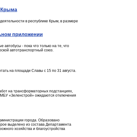
м Крыма
деятельности в республике Крым, в размере
льном приложении
автобусы - пока что только на те, что
ерской автотранспортный союз.
ать на площади Славы с 15 по 31 августа.
 работ на трансформаторных подстанциях,
ев МБУ «Зеленстрой» ожидаются отключения
администрации города. Образовано
орое выделено из состава Департамента
рожного хозяйства и благоустройства