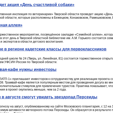
дет акция «День счастливой собаки»
твенная инспекция по ветеринарии» Тверской области проведет акцию «День 
кой области, которые расположены в Бежецком, Конаковском, Рамешковском,
ная аллея»
 торжественное мероприятие, посвящённое закладке «Семейной аллеи», кото
в этот день в Тверской областной библиотеке им. А.М. Горького состоится се
 экспертов в области детского воспитания.
е в регионе кадетские классы для первоклассников
редней школе № 24 (Тверь, ул. Линейная, 81) состоится торжественное открыт
ем УФСИН России по Тверской области.
мвая-кафе нужны инвесторы
АТП-1» приглашают инвесторов к сотрудничеству для реализации проекта со
-608. Трамвай-кафе является популярным местом для проведения досуга во мн
полнительным стимулом для привлечения туристов. Практика показывает, чт
ия в проект окупились меньше, чем за 2 года.
 в августе смогут увидеть звездопад Персеиды
гнозу на август, опубликованному на сайте Московского планетария, с 12 на
аксимум активности метеорного потока Персеиды. Он образуется в результат