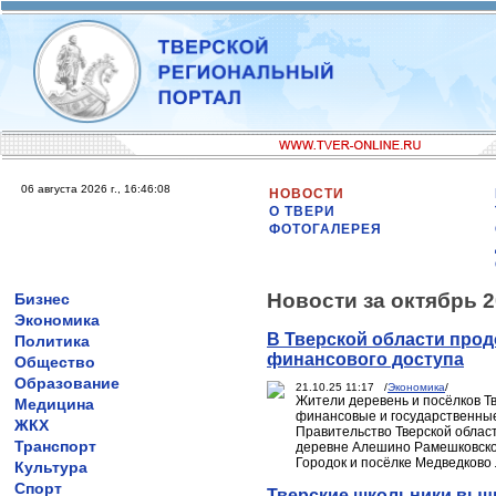
06 августа 2026 г., 16:46:08
НОВОСТИ
О ТВЕРИ
ФОТОГАЛЕРЕЯ
Новости за октябрь 2
Бизнес
Экономика
В Тверской области про
Политика
финансового доступа
Общество
Образование
21.10.25 11:17 /
Экономика
/
Жители деревень и посёлков Т
Медицина
финансовые и государственные
ЖКХ
Правительство Тверской облас
Транспорт
деревне Алешино Рамешковского
Городок и посёлке Медведково 
Культура
Спорт
Тверские школьники выш