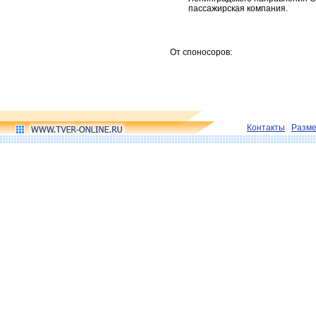
пассажирская компания.
От споносоров:
Контакты
Разм