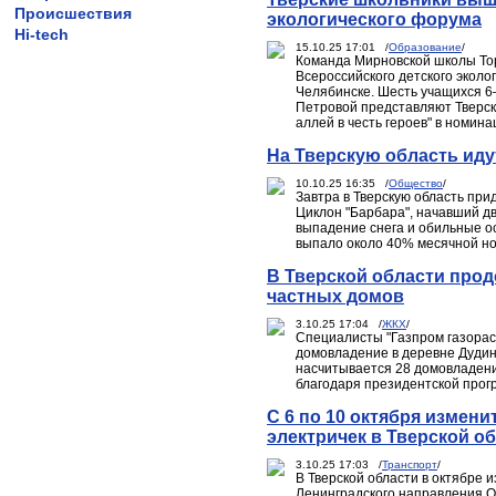
Происшествия
экологического форума
Hi-tech
15.10.25 17:01 /
Образование
/
Команда Мирновской школы Торж
Всероссийского детского эколо
Челябинске. Шесть учащихся 6
Петровой представляют Тверск
аллей в честь героев" в номин
На Тверскую область иду
10.10.25 16:35 /
Общество
/
Завтра в Тверскую область при
Циклон "Барбара", начавший д
выпадение снега и обильные ос
выпало около 40% месячной но
В Тверской области про
частных домов
3.10.25 17:04 /
ЖКХ
/
Специалисты "Газпром газорас
домовладение в деревне Дудино
насчитывается 28 домовладени
благодаря президентской прог
С 6 по 10 октября измен
электричек в Тверской о
3.10.25 17:03 /
Транспорт
/
В Тверской области в октябре
Ленинградского направления О