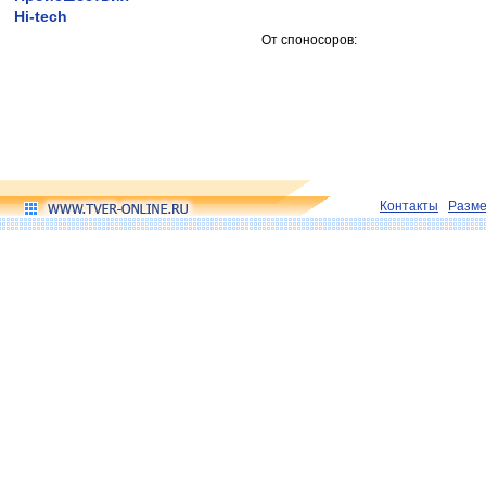
Hi-tech
От споносоров:
Контакты
Разм