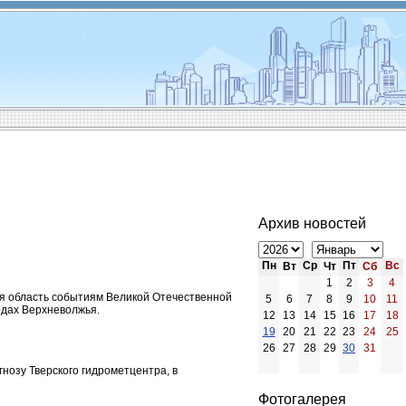
Архив новостей
Пн
Ср
Пт
Вс
Вт
Чт
Сб
1
2
3
4
кая область событиям Великой Отечественной
5
6
7
8
9
10
11
одах Верхневолжья.
12
13
14
15
16
17
18
19
20
21
22
23
24
25
26
27
28
29
30
31
гнозу Тверского гидрометцентра, в
Фотогалерея