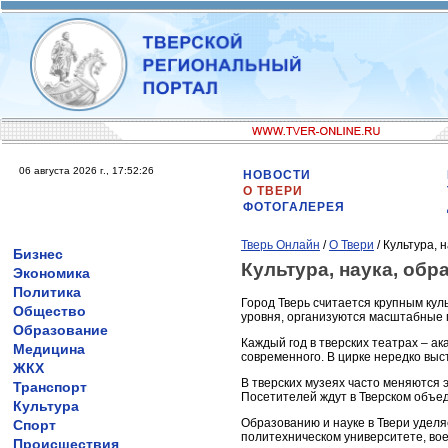
06 августа 2026 г., 17:52:26
НОВОСТИ
О ТВЕРИ
ФОТОГАЛЕРЕЯ
Тверь Онлайн
/
О Твери
/ Культура, 
Бизнес
Культура, наука, обр
Экономика
Политика
Город Тверь считается крупным ку
Общество
уровня, организуются масштабные п
Образование
Каждый год в тверских театрах – ак
Медицина
современного. В цирке нередко вы
ЖКХ
В тверских музеях часто меняются
Транспорт
Посетителей ждут в Тверском объед
Культура
Образованию и науке в Твери уделя
Спорт
политехническом университете, вое
Происшествия