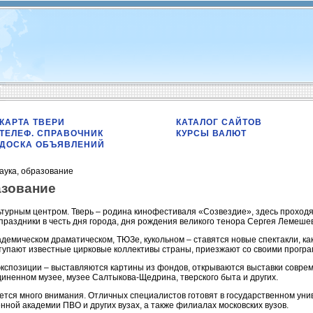
КАРТА ТВЕРИ
КАТАЛОГ САЙТОВ
ТЕЛЕФ. СПРАВОЧНИК
КУРСЫ ВАЛЮТ
ДОСКА ОБЪЯВЛЕНИЙ
наука, образование
азование
льтурным центром. Тверь – родина кинофестиваля «Созвездие», здесь прохо
раздники в честь дня города, дня рождения великого тенора Сергея Лемеше
адемическом драматическом, ТЮЗе, кукольном – ставятся новые спектакли, как
ступают известные цирковые коллективы страны, приезжают со своими прогр
 экспозиции – выставляются картины из фондов, открываются выставки совре
иненном музее, музее Салтыкова-Щедрина, тверского быта и других.
ется много внимания. Отличных специалистов готовят в государственном уни
нной академии ПВО и других вузах, а также филиалах московских вузов.