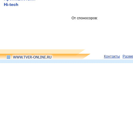
Hi-tech
От споносоров:
Контакты
Разм