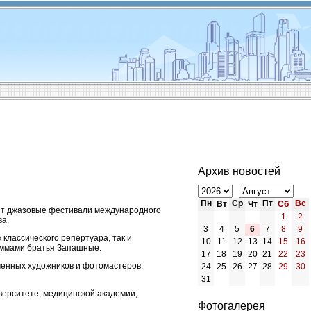
Архив новостей
Пн
Ср
Пт
Вс
Вт
Чт
Сб
дят джазовые фестивали международного
1
2
ва.
3
4
5
6
7
8
9
 классического репертуара, так и
10
11
12
13
14
15
16
аммами братья Запашные.
17
18
19
20
21
22
23
менных художников и фотомастеров.
24
25
26
27
28
29
30
31
верситете, медицинской академии,
Фотогалерея