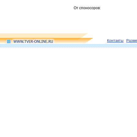
От споносоров:
Контакты
Разм