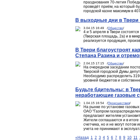
празднования 70-летия Победы
проведёт приём, на который б
городской казне максимум в 407
В выходные дни в Твери
3.04.15 16:49 /
Общество
/
4 и 5 апреля в Твери состоят
(Тверская площадь, 2а) и в ми
реализуется продукция, произ
В Твери благоустроят к
Степана Разина и отрем
2.04.15 17:15 /
Общество
/
На очередном заседании посто
Тверской городской Думы депу
Необходимо распределить 319
уровней бюджетов и собственн
Будьте бдительны: в Тве
неработающие газовые с
1.04.15 16:54 /
Происшествия
/
На рынке по установке газовы
ОАО "Газпром газораспределен
предлагают жителям установит
Жители соглашаются и в итоге 
счетчика, но и не могут потом
учета не принимают в эксплуат
«Назад
1
2
3
4
5
6
7
8
9
10
11