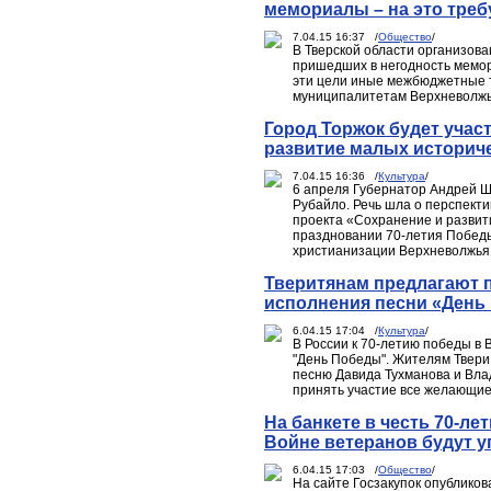
мемориалы – на это треб
7.04.15 16:37 /
Общество
/
В Тверской области организова
пришедших в негодность мемори
эти цели иные межбюджетные 
муниципалитетам Верхневолжь
Город Торжок будет учас
развитие малых историче
7.04.15 16:36 /
Культура
/
6 апреля Губернатор Андрей Ш
Рубайло. Речь шла о перспекти
проекта «Сохранение и развит
праздновании 70-летия Победы
христианизации Верхневолжья
Тверитянам предлагают 
исполнения песни «День
6.04.15 17:04 /
Культура
/
В России к 70-летию победы в
"День Победы". Жителям Твери
песню Давида Тухманова и Вла
принять участие все желающие
На банкете в честь 70-л
Войне ветеранов будут у
6.04.15 17:03 /
Общество
/
На сайте Госзакупок опублико