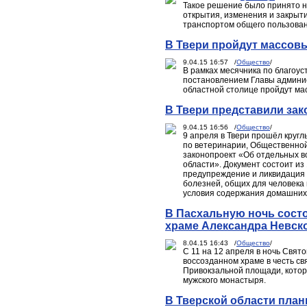
Такое решение было принято н
открытия, изменения и закрыт
транспортом общего пользован
В Твери пройдут массов
9.04.15 16:57 /
Общество
/
В рамках месячника по благоуст
постановлением Главы админис
областной столице пройдут ма
В Твери представили зак
9.04.15 16:56 /
Общество
/
9 апреля в Твери прошёл кругл
по ветеринарии, Общественно
законопроект «Об отдельных в
области». Документ состоит из 
предупреждение и ликвидация 
болезней, общих для человека
условия содержания домашних
В Пасхальную ночь состо
храме Александра Невск
8.04.15 16:43 /
Общество
/
С 11 на 12 апреля в ночь Свят
воссозданном храме в честь св
Привокзальной площади, котор
мужского монастыря.
В Тверской области план