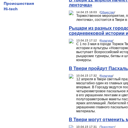
Происшествия
ленточка»
Hi-tech
14.04.15 16:03 /
Общество
/
Торжественное мероприятие, п
ленточка», состоится в Твери 
Рыцари из разных городо
средневековой истории 
13.04.15 17:12 /
Культура
/
С 1 по 3 мая в городе Торжок 
истории и культуры «Новоторж
выступает Всероссийский исто
рыцарские турниры, битвы и ш
конкурсы.
В Твери пройдут Пасхал
10.04.15 17:32 /
Культура
/
12 апреля в Твери светлый пра
масштабно один из главных це
впервые. В Горсаду ведутся по
четырехметровое пасхальное я
в его украшении лентами и цве
полутораметровые макеты пас
ярких аппликаций. Любителей п
украшению главного пасхально
материалы.
В Твери могут отменить 
10.04.15 17:31 /
Транспорт
/