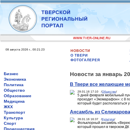
08 августа 2026 г., 00:21:23
НОВОСТИ
О ТВЕРИ
ФОТОГАЛЕРЕЯ
Новости за январь 20
Бизнес
Экономика
В Твери все желающие мо
Политика
Общество
29.01.16 17:10 /
Общество
/
5 дней февраля мобильный пун
Образование
проходит «Экомарафон»: с 8 п
Медицина
который будет располагаться у
ЖКХ
Ансамбль из Селижарова
Транспорт
Культура
28.01.16 16:37 /
Культура
/
Фольклорный ансамбль «Вереюш
Спорт
который прошел в тверском ДК
Происшествия