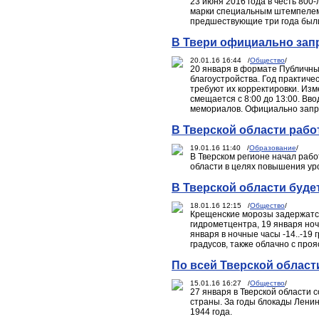
23 июня 2016 года в честь 800
марки специальным штемпелем.
предшествующие три года были
В Твери официально запр
20.01.16 16:44 /
Общество
/
20 января в формате Публичн
благоустройства. Год практич
требуют их корректировки. Изм
смещается с 8:00 до 13:00. Вв
мемориалов. Официально запре
В Тверской области раб
19.01.16 11:40 /
Образование
/
В Тверском регионе начал раб
области в целях повышения ур
В Тверской области буде
18.01.16 12:15 /
Общество
/
Крещенские морозы задержатся 
гидрометцентра, 19 января ночь
января в ночные часы -14..-19 г
градусов, также облачно с проя
По всей Тверской област
15.01.16 16:27 /
Общество
/
27 января в Тверской области 
страны. За годы блокады Лени
1944 года.