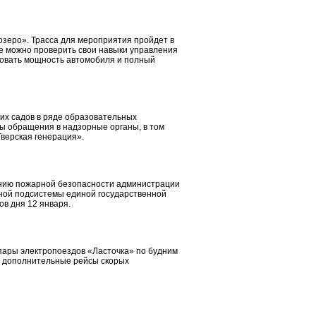
озеро». Трасса для мероприятия пройдет в
де можно проверить свои навыки управления
ровать мощность автомобиля и полный
ких садов в ряде образовательных
ы обращения в надзорные органы, в том
верская генерация».
ению пожарной безопасности администрации
ьной подсистемы единой государственной
в дня 12 января.
 пары электропоездов «Ласточка» по будним
я дополнительные рейсы скорых