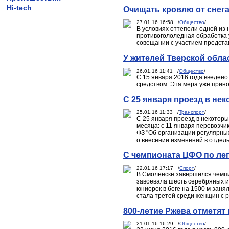
Hi-tech
Очищать кровлю от снега 
27.01.16 16:58 /
Общество
/
В условиях оттепели одной из 
противогололедная обработка 
совещании с участием предста
У жителей Тверской обла
26.01.16 11:41 /
Общество
/
С 15 января 2016 года введен
средством. Эта мера уже прино
С 25 января проезд в не
25.01.16 11:33 /
Транспорт
/
С 25 января проезд в некотор
месяца: с 11 января перевозчи
ФЗ "Об организации регулярны
о внесении изменений в отдел
С чемпионата ЦФО по лег
22.01.16 17:17 /
Спорт
/
В Смоленске завершился чемпи
завоевала шесть серебряных и
юниорок в беге на 1500 м занял
стала третей среди женщин с р
800-летие Ржева отметят
21.01.16 16:29 /
Общество
/