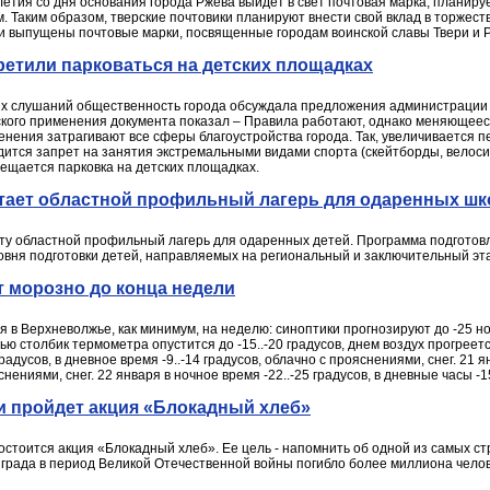
-летия со дня основания города Ржева выйдет в свет почтовая марка, плани
 Таким образом, тверские почтовики планируют внести свой вклад в торжест
 выпущены почтовые марки, посвященные городам воинской славы Твери и Р
етили парковаться на детских площадках
ых слушаний общественность города обсуждала предложения администрации 
еского применения документа показал – Правила работают, однако меняющее
енения затрагивают все сферы благоустройства города. Так, увеличивается п
одится запрет на занятия экстремальными видами спорта (скейтборды, велос
щается парковка на детских площадках.
отает областной профильный лагерь для одаренных ш
оту областной профильный лагерь для одаренных детей. Программа подготов
овня подготовки детей, направляемых на региональный и заключительный э
т морозно до конца недели
в Верхневолжье, как минимум, на неделю: синоптики прогнозируют до -25 но
ю столбик термометра опустится до -15..-20 градусов, днем воздух прогреется 
радусов, в дневное время -9..-14 градусов, облачно с прояснениями, снег. 21 ян
снениями, снег. 22 января в ночное время -22..-25 градусов, в дневные часы -
и пройдет акция «Блокадный хлеб»
состоится акция «Блокадный хлеб». Ее цель - напомнить об одной из самых с
нграда в период Великой Отечественной войны погибло более миллиона челов