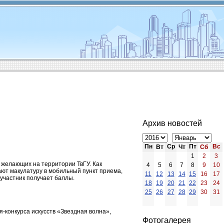
Архив новостей
Пн
Ср
Пт
Вс
Вт
Чт
Сб
1
2
3
 желающих на территории ТвГУ. Как
4
5
6
7
8
9
10
ют макулатуру в мобильный пункт приема,
11
12
13
14
15
16
17
участник получает баллы.
18
19
20
21
22
23
24
25
26
27
28
29
30
31
конкурса искусств «Звездная волна»,
Фотогалерея