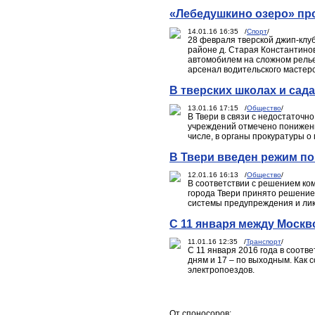
«Лебедушкино озеро» пр
14.01.16 16:35 /
Спорт
/
28 февраля тверской джип-клу
районе д. Старая Константино
автомобилем на сложном релье
арсенал водительского мастерс
В тверских школах и сад
13.01.16 17:15 /
Общество
/
В Твери в связи с недостаточн
учреждений отмечено понижени
числе, в органы прокуратуры 
В Твери введен режим по
12.01.16 16:13 /
Общество
/
В соответствии с решением ко
города Твери принято решение 
системы предупреждения и лик
С 11 января между Москв
11.01.16 12:35 /
Транспорт
/
С 11 января 2016 года в соотв
дням и 17 – по выходным. Как
электропоездов.
От споносоров: