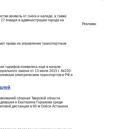
тки кровель от снега и наледи, а также
27 января в администрации города на
Реклама:
рают права на управление транспортным
нии тарифов появились ещё в начале
ерального закона от 13 июля 2015 г. №220-
аземным электрическим транспортом в РФ и
далей
евнований сборная Тверской области
 девушек и Екатерина Горшкова среди
 беговой дистанции в 60 м Олеся Астанина