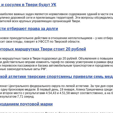
и сосулек в Твери будут УК
наиболее важных задач является нормативное содержание зданий в части очис
улично-дорожной сети и прилегающих территорий. Эти вопросы обсуждались 
вителей всех крупных управляющих организаций Твери.
сти отбирают права за долги
о новое принудительное действие в отношении неплательщиков – у них отби
сит свои плоды, говорят в УФССП по Тверской области.
которых маршрутках Твери стоит 20 рублей
ых маршрутных такси в Твери подорожал до 20 рублей. Объявления о повыше
ки действительно вправе изменять тариф по своему усмотрению в рамках фед
х перевозок пассажиров и багажа автомобильным транспортом и городским н
ьные законодательные акты РФ".
кой атлетике тверские спортсмены привезли семь ме
онат Центрального федерального округа по легкой атлетике. За три дня сор
 одну бронзовую медали. В первый день, 19 января, Алина Гришечкина среди
и второе место с результатами 4.54,43 и 4.51,58 минут соответственно, а на
езультатом 7,71 секунд.
 изданием почтовой марки