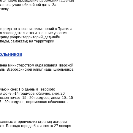
руется также проведение церемонии гашения
ва по случаю юбилейной даты. За
жеву.
города по внесению изменений в Правила
ся законодательство и внешние условия
ериод уборки территорий, дед-лайн
ипеды, самокаты) на территории
кольников
лена министерством образования Тверской
тапы Всероссийской олимпиады школьников.
чью и снег. По данным Тверского
до -9..-14 градусов, облачно, снег. 20
варя ночью -15..-20 градусов, днем -10..-15
15..-20 градусов, переменная облачность.
трашных и героических страниц истории
ек. Блокада города была снята 27 января