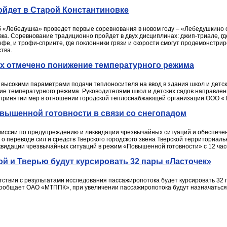
ойдет в Старой Константиновке
б «Лебедушка» проведет первые соревнования в новом году – «Лебедушкино 
вка. Соревнование традиционно пройдет в двух дисциплинах: джип-триале, г
фе, и трофи-спринте, где поклонники грязи и скорости смогут продемонстри
тва.
ах отмечено понижение температурного режима
о высокими параметрами подачи теплоносителя на ввод в здания школ и детс
е температурного режима. Руководителями школ и детских садов направлен
о принятии мер в отношении городской теплоснабжающей организации ООО «Т
вышенной готовности в связи со снегопадом
миссии по предупреждению и ликвидации чрезвычайных ситуаций и обеспеч
о переводе сил и средств Тверского городского звена Тверской территориал
видации чрезвычайных ситуаций в режим «Повышенной готовности» с 12 часо
ой и Тверью будут курсировать 32 пары «Ласточек»
етствии с результатами исследования пассажиропотока будет курсировать 32
 сообщает ОАО «МТППК», при увеличении пассажиропотока будут назначатьс