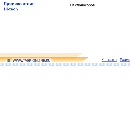
Происшествия
От споносоров:
Hi-tech
Контакты
Разм