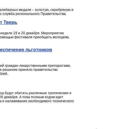
калиберных медали – золотую, серебряную и
сс-служба регионального Правительства.
т Тверь
неделе 19 и 20 декабря. Мероприятие
с помощью фестиваля приобщить молодежь
беспечение льготников
орий граждан лекарственными препаратами,
е решение приняло правительство
блей.
од будут обитать различные тропические и
26 декабря. А пока полным ходом идет
м и налаживание необходимого технического