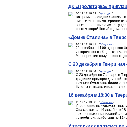
ДК «Пролетарка» приглаш
20.12.17 16:22 /
Культура
/
Во время новогодних каникул в
вместе с главными героями из
вовсе неопасные? Их не сущест
совсем скоро! Новый год мален
«Домик Сталина» в Тверс
19.12.17 16:41 /
Общество
/
21 декабря в 14.00 в деревне
исторического общества «Калин
Мероприятие приурочено ко д
C 23 декабря в Твери на
18.12.17 16:44 /
Культура
/
С 23 декабря по 7 января в Тв
традиции предпраздничной тор
ярмарки будет еще более разно
будет разыграно множество по
16 декабря в 18:30 в Тв
15.12.17 10:30 /
Общество
/
Управление по культуре, спор
Она состоится 16 декабря в 18
подпольных организаций соста
истребители, работали по 12 ча
У тверских спортсменов 