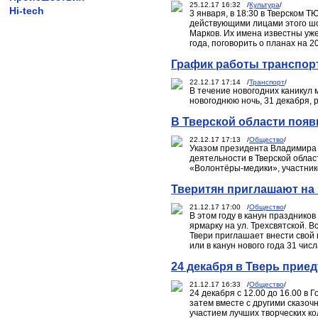
25.12.17 16:32 /
Культура
/
Hi-tech
3 января, в 18:30 в Тверском 
действующими лицами этого шоу
Марков. Их имена известны уже
года, поговорить о планах на 
График работы транспорт
22.12.17 17:14 /
Транспорт
/
В течение новогодних каникул 
новогоднюю ночь, 31 декабря, 
В Тверской области поя
22.12.17 17:13 /
Общество
/
Указом президента Владимира 
деятельности в Тверской обла
«Волонтёры-медики», участник
Тверитян приглашают на
21.12.17 17:00 /
Общество
/
В этом году в канун праздник
ярмарку на ул. Трехсвятской.
Твери приглашает внести свой 
или в канун нового года 31 числ
24 декабря в Тверь прие
21.12.17 16:33 /
Общество
/
24 декабря с 12.00 до 16.00 в
затем вместе с другими сказо
участием лучших творческих ко