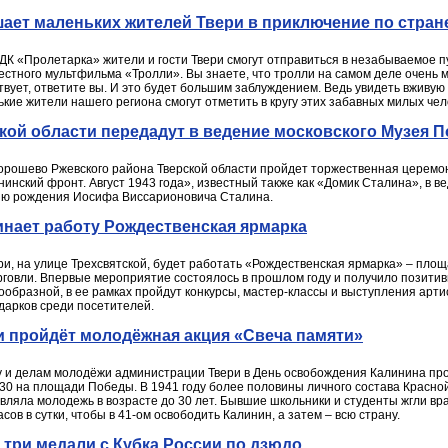
ает маленьких жителей Твери в приключение по стран
 ДК «Пролетарка» жители и гости Твери смогут отправиться в незабываемое 
вестного мультфильма «Тролли». Вы знаете, что тролли на самом деле очен
вует, ответите вы. И это будет большим заблуждением. Ведь увидеть вживую
ькие жители нашего региона смогут отметить в кругу этих забавных милых чел
кой области передадут в ведение московского Музея 
 Хорошево Ржевского района Тверской области пройдет торжественная церемо
инский фронт. Август 1943 года», известный также как «Домик Сталина», в в
ню рождения Иосифа Виссарионовича Сталина.
чинает работу Рождественская ярмарка
ери, на улице Трехсвятской, будет работать «Рождественская ярмарка» – пло
говли. Впервые мероприятие состоялось в прошлом году и получило позитив
образной, в ее рамках пройдут конкурсы, мастер-классы и выступления артист
дарков среди посетителей.
ери пройдёт молодёжная акция «Свеча памяти»
ту и делам молодёжи администрации Твери в День освобождения Калинина п
:30 на площади Победы. В 1941 году более половины личного состава Красно
вляла молодежь в возрасте до 30 лет. Бывшие школьники и студенты жгли вр
сов в сутки, чтобы в 41-ом освободить Калинин, а затем – всю страну.
- три медали с Кубка России по дзюдо