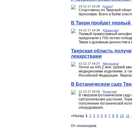
15.12.17 10:29 /
Спорт
/
Спортсмены из Тверской облас
бронзовую. Всего в Кубке учас
В Твери пройдет первый
14.12.17 16:36 /
Общество
/
Первый православный кинофест
приурочили к 700-летию побед
Твери к духовным ценностям и 
Тверская область получи
лекарствами
13.12.17 16:27 /
Медицина
/
Почти на 445,2 млн. рублей у
медицинскими изделиями, а т
Российской Федерации. Тверск
В Ботаническом саду Тве
12.12.17 16:03 /
Культура
/
В тверском Ботаническом саду 
субтропические растения. Торж
пополнение ботанической колл
оборудования.
«Назад
1
2
3
4
5
6
7
8
9
10
11
От споносоров: