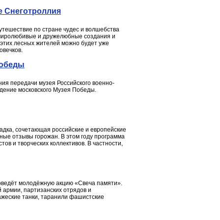
е Снеготроллия
путешествие по стране чудес и волшебства
ь миролюбивые и дружелюбные создания и
 этих лесных жителей можно будет уже
овечков.
Победы
ния передачи музея Российского военно-
едение московского Музея Победы.
щадка, сочетающая российские и европейские
ные отзывы горожан. В этом году программа
ов и творческих коллективов. В частности,
роведёт молодёжную акцию «Свеча памяти».
й армии, партизанских отрядов и
ажеские танки, таранили фашистские