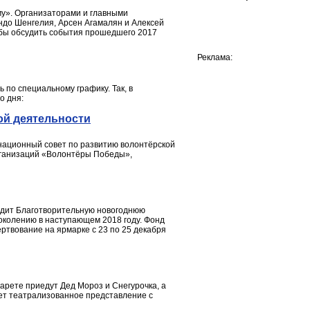
му». Организаторами и главными
ондо Шенгелия, Арсен Агамалян и Алексей
тобы обсудить события прошедшего 2017
Реклама:
 по специальному графику. Так, в
о дня:
ой деятельности
национный совет по развитию волонтёрской
организаций «Волонтёры Победы»,
водит Благотворительную новогоднюю
околению в наступающем 2018 году. Фонд
ртвование на ярмарке с 23 по 25 декабря
карете приедут Дед Мороз и Снегурочка, а
дет театрализованное представление с