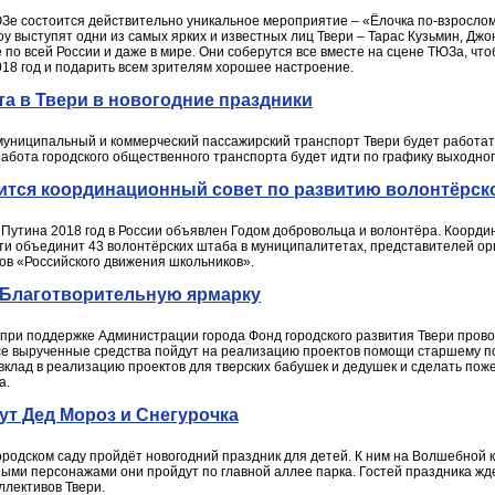
ТЮЗе состоится действительно уникальное мероприятие – «Ёлочка по-взросло
 выступят одни из самых ярких и известных лиц Твери – Тарас Кузьмин, Дж
 по всей России и даже в мире. Они соберутся все вместе на сцене ТЮЗа, ч
2018 год и подарить всем зрителям хорошее настроение.
а в Твери в новогодние праздники
муниципальный и коммерческий пассажирский транспорт Твери будет работать
работа городского общественного транспорта будет идти по графику выходног
вится координационный совет по развитию волонтёрск
Путина 2018 год в России объявлен Годом добровольца и волонтёра. Коорди
сти объединит 43 волонтёрских штаба в муниципалитетах, представителей 
ов «Российского движения школьников».
 Благотворительную ярмарку
ов при поддержке Администрации города Фонд городского развития Твери про
 Все вырученные средства пойдут на реализацию проектов помощи старшему п
вклад в реализацию проектов для тверских бабушек и дедушек и сделать поже
а.
дут Дед Мороз и Снегурочка
 Городском саду пройдёт новогодний праздник для детей. К ним на Волшебной 
чными персонажами они пройдут по главной аллее парка. Гостей праздника ж
ллективов Твери.