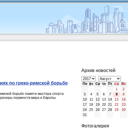
Архив новостей
иях по греко-римской борьбе
Пн
Ср
Пт
Вс
Вт
Чт
Сб
1
2
римской борьбе памяти мастера спорта
3
4
5
6
7
8
9
призеры первенств мира и Европы.
10
11
12
13
14
15
16
17
18
19
20
21
22
23
24
25
26
27
28
29
30
31
Фотогалерея