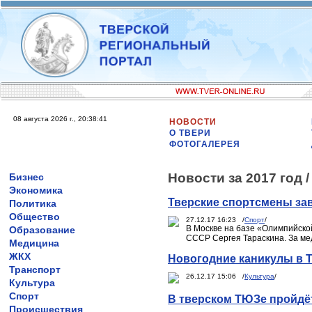
08 августа 2026 г., 20:38:41
НОВОСТИ
О ТВЕРИ
ФОТОГАЛЕРЕЯ
Новости за 2017 год 
Бизнес
Экономика
Тверские спортсмены зав
Политика
Общество
27.12.17 16:23 /
Спорт
/
В Москве на базе «Олимпийско
Образование
СССР Сергея Тараскина. За ме
Медицина
ЖКХ
Новогодние каникулы в 
Транспорт
26.12.17 15:06 /
Культура
/
Культура
Спорт
В тверском ТЮЗе пройдё
Происшествия