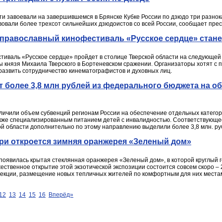
ти завоевали на завершившемся в Брянске Кубке России по дзюдо три разно
твовали более трехсот сильнейших дзюдоистов со всей России, сообщает пре
 православный кинофестиваль «Русское сердце» стане
иваль «Русское сердце» пройдет в столице Тверской области на следующей 
ы князя Михаила Тверского в Бортеневском сражении. Организаторы хотят 
развить сотрудничество кинематографистов и духовных лиц.
т более 3,8 млн рублей из федерального бюджета на о
величили объем субвенций регионам России на обеспечение отдельных катег
акже специализированным питанием детей с инвалидностью. Соответствующе
ой области дополнительно по этому направлению выделили более 3,8 млн. ру
ри откроется зимняя оранжерея «Зеленый дом»
появилась крытая стеклянная оранжерея «Зеленый дом», в которой круглый г
ественное открытие этой экзотической экспозиции состоится совсем скоро – 
екции, размещение новых тепличных жителей по комфортным для них места
12
13
14
15
16
Вперёд»