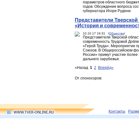
параметров областного бюджет
годов. Обсуждение вопроса со
губернатора Игоря Рудени.
Представители Тверской 
«История и современнос
10.10.17 16:31 /
Общество
/
Представители Тверской облас
современность Трудовой Добле
«Герой Труда». Мероприятие пр
Союзов. В Общероссийском фо
России» примут участие более 
дальнего зарубежья.
«Назад
1
2
Вперёд»
От споносоров:
Контакты
Разм