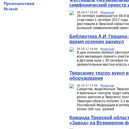
Происшествия
симфонический оркестр и
Hi-tech
26.10.17 16:20 /
Культура
/
26 октября завершается 48-й 
стартовал 1 октября 2017 года
фестиваля в Тверской областн
Большой симфонический оркест
Библиотека А.И. Герцена
время осенних каникул
25.10.17 14:44 /
Культура
/
В дни осенних каникул Централ
всех желающих принять участи
в Детском зале с 30 октября по
увлекательные мастер-классы 
Тверскому театру кукол 
оборудование
24.10.17 17:03 /
Культура
/
Средства, выделенные Тверско
и кукольных театров, будут на
юного зрителя и Тверского теат
Тверская область получит 3,1 
Российской Федерации в октяб
более 346 тыс. рублей.
Команда Тверской област
«Завод» на Всемирном ф