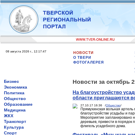
08 августа 2026 г., 12:17:47
НОВОСТИ
О ТВЕРИ
ФОТОГАЛЕРЕЯ
Новости за октябрь 2
Бизнес
Экономика
На благоустройство усад
Политика
области приглашаются 
Общество
Образование
27.10.17 16:36 /
Общество
/
Прямухинская вольная артель 
Медицина
благоустройстве усадьбы и пар
ЖКХ
Мероприятие запланировано на 
Транспорт
деревьев, привести в порядок 
флигель усадебного дома.
Культура
Спорт
Фестиваль «Музыкальная