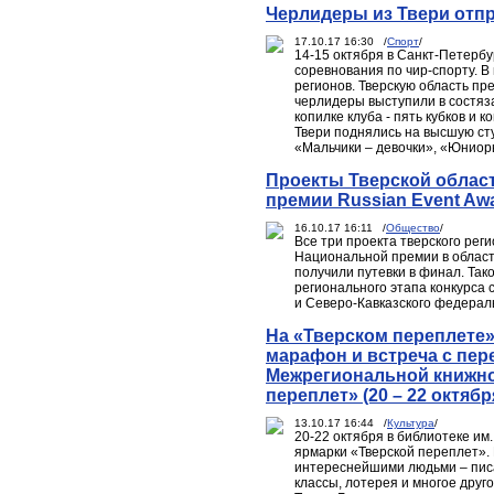
Черлидеры из Твери отп
17.10.17 16:30 /
Спорт
/
14-15 октября в Санкт-Петербу
соревнования по чир-спорту. В
регионов. Тверскую область пр
черлидеры выступили в состяза
копилке клуба - пять кубков и
Твери поднялись на высшую ст
«Мальчики – девочки», «Юниор
Проекты Тверской облас
премии Russian Event Awa
16.10.17 16:11 /
Общество
/
Все три проекта тверского рег
Национальной премии в области
получили путевки в финал. Та
регионального этапа конкурса
и Северо-Кавказского федерал
На «Тверском переплете»
марафон и встреча с пере
Межрегиональной книжно
переплет» (20 – 22 октябр
13.10.17 16:44 /
Культура
/
20-22 октября в библиотеке им
ярмарки «Тверской переплет». 
интереснейшими людьми – писа
классы, лотерея и многое друг