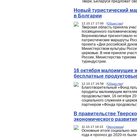
Твери, Беларуси предложат сво
Новый туристический ма
в Болгарии
12.10.17 17:00 /
Общество
/
Тверская область приняла учас
посвященного паломническому,
Верхневолжье презентовало но
патриотические маршруты Росси
проекта «Дни российской духов
Министерством культуры Росси
церковью. В нем приняли учас
России, Министерства туризма 
туриндустрии.
16 октября малоимущие ж
бесплатные продуктовы
12.10.17 16:59 /
Общество
/
Благотворительный «Фонд про
продукты малоимущим жителям 
продовольствия, 16 октября 2
социального служения и церко
партнером «Фонда продовольст
В правительстве Тверско
экономического развития
11.10.17 16:22 /
Экономика
/
Основные итоги социально-эко
года и прогноз до 2020-го бы