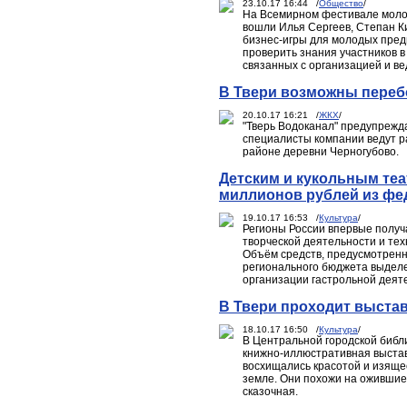
23.10.17 16:44 /
Общество
/
На Всемирном фестивале молод
вошли Илья Сергеев, Степан К
бизнес-игры для молодых пред
проверить знания участников в
связанных с организацией и в
В Твери возможны переб
20.10.17 16:21 /
ЖКХ
/
"Тверь Водоканал" предупрежд
специалисты компании ведут р
районе деревни Черногубово.
Детским и кукольным теа
миллионов рублей из фе
19.10.17 16:53 /
Культура
/
Регионы России впервые получ
творческой деятельности и тех
Объём средств, предусмотренны
регионального бюджета выделе
организации гастрольной деяте
В Твери проходит выста
18.10.17 16:50 /
Культура
/
В Центральной городской библи
книжно-иллюстративная выстав
восхищались красотой и изящес
земле. Они похожи на ожившие 
сказочная.