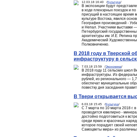
12.03.18 16:40 /
Культура
/
В экспозиции будут представл
в ходе пленэрных поездок и п
присущий в настоящее время 
культуре Востока, явился осно
География произведений - Узбе
и Непал. Участники выставки —
Петербургский государственны
архитектуры им. И.Е. Репина п
Академический Художественный 
Полковниченко.
В 2018 году в Тверской 
инфраструктуру в сельск
7.03.18 15:59 /
Экономика
/
В 2018 году 11 сельских школ 
инфраструктуры. Из федеральн
рублей, из регионального — 1,
обеспечат муниципальные обра
повестку дня заседания правит
В Твери открывается вы
6.03.18 15:45 /
Культура
/
С 7 марта по 10 марта 2018 г.
проводится ювелирно - минера
достойно подготовиться к встр
среди ярких и красочных наря
которое порадует своей неповт
Самоцветы мира» из различных