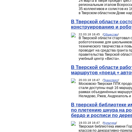
24 марта в Твери пройдет фес
региональным этапом Всеросси
35 коллективов и солистов из 
в Тверском областном Доме нар
В Тверской области сост
конструированию и робо
22.03.18 16:45 /
Общество
/
В Тверской области стартовал
робототехнике для школьников 
технического творчества и по
проводит на средства гранта 
правительства Тверской обла
учебный центр «Виста».
В Тверской области раб
маршрутов «поезд + авто
20.03.18 16:47 /
Транспорт
/
Московско-Тверская ППК продо
cтали доступны ещё 16 маршрут
рамках объединённых маршруто
Нелидово, Ржев, Андреаполь и 
В тверской библиотеке и
по плетению шнура на ром
бердо и росписи по дере
19.03.18 16:47 /
Культура
/
Тверская библиотека имени Го
классов по декоративно-прикла