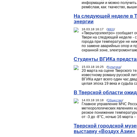
информации и можно получить 
ремёслам, как: ткачество, выши
На следующей неделе в 
энергии
16.03.18 16:17 /
ЖКХ
/
«Тверьгорэлектро» сообщает о
Твери на следующей неделе - с
города при температуре не ни
по замене аварийных опор и пр
охранной зоне, электромонтаж
Студенты ВГИКа предста
15.03.18 16:25 /
Культура
/
20 марта на сцене Тверского т
известному роману русской лит
ВГИКа идет всего один час два
целая эпоха 19 века и судьба с
В Тверской области ожид
14.03.18 16:18 /
Общество
/
Главное управление МЧС Росси
метеорологических явлениях на
резкое понижение температуры 
от -3 до -8°С, ночью 16 марта –
Тверской городской муз
выставку «Воздух Азии»