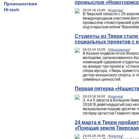
промыслов «Новоторжск
Происшествия
Hi-tech
29.03.18 13:45 /
Культура
/
В Тверской области с 29 апрел
международным участием фести
промыслов «Новоторжский рубе
под открытым небом "Василёво
Студенты из Твери стали
социальных проектов с к
28.03.18 15:05 /
Образование
/
В Казани подвели итоги Всеро
молодежи, организованного Ка
номинаций одержали студенты 
на конкурс три проекта: «Спа
сбора мусора, «Тверь приветст
детско-юношеского спорта, и «
семейных ценностей.
Первая пятерка «Нашеств
26.03.18 16:02 /
Культура
/
3, 4 и 5 августа в Большом З
2018! В девятнадцатый раз не
музыкальном порыве десятки т
пятёрку артистов Главного при
24 марта в Твери пройде
«Поющая земля Тверская
23.03.18 16:36 /
Культура
/