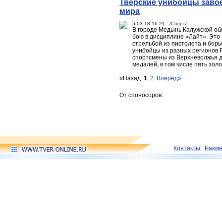
Тверские унибойцы завое
мира
5.03.18 16:21 /
Спорт
/
В городе Медынь Калужской об
бою в дисциплине «Лайт». Это
стрельбой из пистолета и бор
унибойцы из разных регионов 
спортсмены из Верхневолжья д
медалей, в том числе пять зол
«Назад
1
2
Вперёд»
От споносоров:
Контакты
Разм