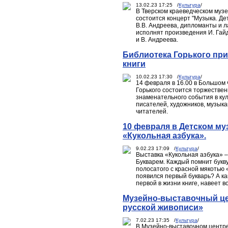
13.02.23 17:25 /
Культура
/
В Тверском краеведческом музе
состоится концерт "Музыка. Де
В.В. Андреева, дипломанты и л
исполнят произведения И. Гайд
и В. Андреева.
Библиотека Горького при
книги
10.02.23 17:30 /
Культура
/
14 февраля в 16.00 в Большом 
Горького состоится торжествен
знаменательного события в ку
писателей, художников, музыка
читателей.
10 февраля в Детском му
«Кукольная азбука».
9.02.23 17:09 /
Культура
/
Выставка «Кукольная азбука» 
Букварем. Каждый помнит букву
полосатого с красной мякотью «
появился первый букварь? А ка
первой в жизни книге, навеет 
Музейно-выставочный це
русской живописи»
7.02.23 17:35 /
Культура
/
В Музейно-выставочном центре