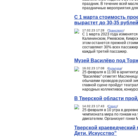
праздник. В течение всей мас
праздничные мероприятия для 
С 1 марта стоимость про
вырастет до 30-35 рубле
17.02.23 17:28 /
Транспорт
/
С 1 марта 2023 года изменятся
Калининском, Ржевском, Кимрск
этом останется прежней стоимо
составляют 30% всех пассажиро
каждый третий пассажир.
Музей Василёво под Тор
16.02.23 17:08 /
Культура
/
25 февраля в 11:00 в архитек
"Василёво" отметят Масленицу.
обычаями проводов русской зим
главной сцене пройдут театра
народных коллективов, конкур
В Тверской области прой
14.02.23 17:43 /
Спорт
/
25 февраля в 10 утра в деревн
чемпионата мира по гонкам на 
двигателем. Организует гонки
Тверской краеведческий 
Дети. Искусство"