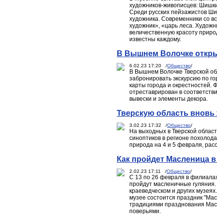
художников-живописцев: Шишки
Среди русских пейзажистов Ши
художника. Современники со в
художник», «царь леса. Художн
величественную красоту приро
известны каждому.
В Вышнем Волочке откры
6.02.23 17:20 /
Общество
/
В Вышнем Волочке Тверской об
забронировать экскурсию по го
карты города и окрестностей. 
отреставрирован в соответстви
вывески и элементы декора.
Тверскую область вновь
3.02.23 17:32 /
Общество
/
На выходных в Тверской облас
синоптиков в регионе похолодае
природа на 4 и 5 февраля, рас
Как пройдет Масленица в
2.02.23 17:11 /
Общество
/
С 13 по 26 февраля в филиала
пройдут масленичные гуляния. 
краеведческом и других музеях
музее состоится праздник "Мас
традициями празднования Масл
поверьями.