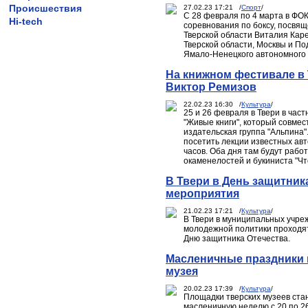
Происшествия
27.02.23 17:21 /
Спорт
/
С 28 февраля по 4 марта в ФО
Hi-tech
соревнования по боксу, посвя
Тверской области Виталия Кар
Тверской области, Москвы и По
Ямало-Ненецкого автономного о
На книжном фестивале в
Виктор Ремизов
22.02.23 16:30 /
Культура
/
25 и 26 февраля в Твери в част
"Живые книги", который совмес
издательская группа "Альпина"
посетить лекции известных авт
часов. Оба дня там будут рабо
окаменелостей и букиниста "Чт
В Твери в День защитник
мероприятия
21.02.23 17:21 /
Культура
/
В Твери в муниципальных учре
молодежной политики проходят
Дню защитника Отечества.
Масленичные праздники 
музея
20.02.23 17:39 /
Культура
/
Площадки тверских музеев ста
масленичную неделю с 20 по 2