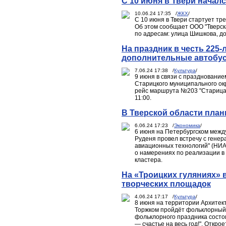
С 10 июня в Твери начал
10.06.24 17:35 /
ЖКХ
/
С 10 июня в Твери стартует тр
Об этом сообщает ООО "Тверск
по адресам: улица Шишкова, дом
На праздник в честь 225
дополнительные автобу
7.06.24 17:38 /
Культура
/
9 июня в связи с празднование
Старицкого муниципального ок
рейс маршрута №203 "Старица 
11:00.
В Тверской области пла
6.06.24 17:23 /
Экономика
/
6 июня на Петербургском межд
Руденя провел встречу с гене
авиационных технологий" (НИА
о намерениях по реализации в
кластера.
На «Троицких гуляниях» 
творческих площадок
4.06.24 17:17 /
Культура
/
8 июня на территории Архитек
Торжком пройдёт фольклорный 
фольклорного праздника состо
— счастье на весь год!". Откр