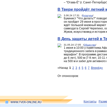
– "Отава-Ё" (г. Санкт-Петербург)
В Твери пройдёт летний
3.06.24 17:31 /
Культура
/
Букинист "Что делать?" поводи
он пройдет 29 июня в просторн
ждёт большой книжный маркет 
самиздата Сергий Черепихо, о
Жуков, искусствовед и историк
В День защиты детей в 
31.05.24 17:05 /
Общество
/
1 июня в 10:00 у памятника А
традиционного забега в рамка
марафон". В программе дистанци
до 6 лет), 500 м (7-9 лет, 10-11
на 500 м и забег для активного
«Назад
1
2
3
4
5
6
7
Вперёд»
От споносоров:
Контакты
Разм