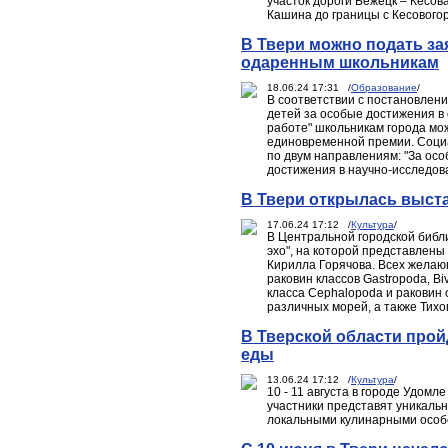
участок дороги Бежецк – Кесов
Кашина до границы с Кесовогор
В Твери можно подать за
одаренным школьникам
18.06.24 17:31 /
Образование
/
В соответствии с постановлен
детей за особые достижения в
работе" школьникам города мо
единовременной премии. Социа
по двум направлениям: "За ос
достижения в научно-исследов
В Твери открылась выста
17.06.24 17:12 /
Культура
/
В Центральной городской библи
эхо", на которой представлены
Кирилла Горячова. Всех желаю
раковин классов Gastropoda, B
класса Cephalopoda и раковин 
различных морей, а также Тихо
В Тверской области про
еды
13.06.24 17:12 /
Культура
/
10 - 11 августа в городе Удом
участники представят уникальн
локальными кулинарными особ