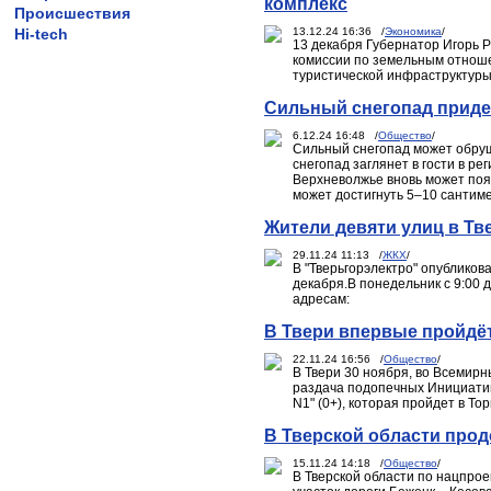
комплекс
Происшествия
Hi-tech
13.12.24 16:36 /
Экономика
/
13 декабря Губернатор Игорь 
комиссии по земельным отнош
туристической инфраструктуры 
Сильный снегопад приде
6.12.24 16:48 /
Общество
/
Сильный снегопад может обруши
снегопад заглянет в гости в ре
Верхневолжье вновь может появ
может достигнуть 5–10 сантиме
Жители девяти улиц в Тве
29.11.24 11:13 /
ЖКХ
/
В "Тверьгорэлектро" опубликов
декабря.В понедельник с 9:00 
адресам:
В Твери впервые пройдё
22.11.24 16:56 /
Общество
/
В Твери 30 ноября, во Всемир
раздача подопечных Инициати
N1" (0+), которая пройдет в То
В Тверской области прод
15.11.24 14:18 /
Общество
/
В Тверской области по нацпро