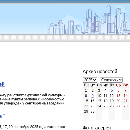
Архив новостей
ей
Пн
Ср
Пт
Вс
Вт
Чт
Сб
1
2
3
4
5
6
7
ржку работников физической культуры и
8
9
10
11
12
13
14
лённые пункты региона с численностью
15
16
17
18
19
20
21
ия утверждён 9 сентября на заседании
22
23
24
25
26
27
28
29
30
ь"
5, 17, 19 сентября 2025 года изменится
Фотогалерея