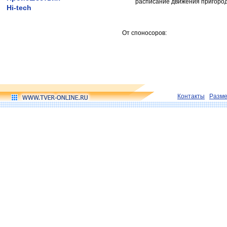
расписание движения пригород
Hi-tech
От споносоров:
Контакты
Разм