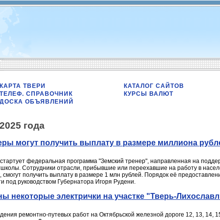
КАРТА ТВЕРИ
КАТАЛОГ САЙТОВ
ТЕЛЕФ. СПРАВОЧНИК
КУРСЫ ВАЛЮТ
ДОСКА ОБЪЯВЛЕНИЙ
2025 года
еры могут получить выплату в размере миллиона рубл
и стартует федеральная программа "Земский тренер", направленная на подде
ртшколы. Сотрудники отрасли, прибывшие или переехавшие на работу в насе
, смогут получить выплату в размере 1 млн рублей. Порядок её предоставлен
ти под руководством Губернатора Игоря Рудени.
ны некоторые электрички на участке "Тверь-Лихославл
едения ремонтно-путевых работ на Октябрьской железной дороге 12, 13, 14, 1