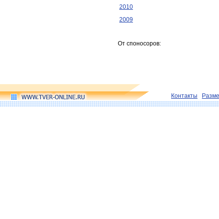
2010
2009
От споносоров:
Контакты
Разм