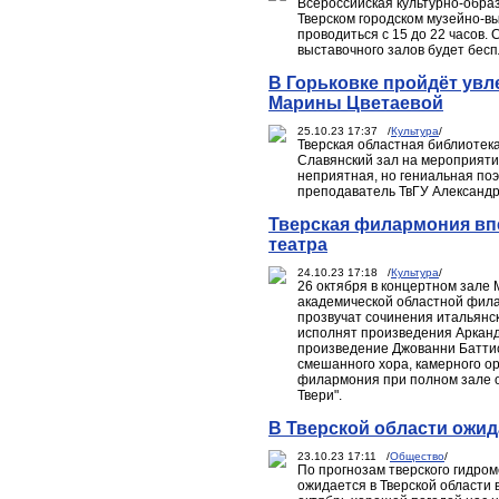
Всероссийская культурно-образ
Тверском городском музейно-в
проводиться с 15 до 22 часов. 
выставочного залов будет бес
В Горьковке пройдёт увл
Марины Цветаевой
25.10.23 17:37 /
Культура
/
Тверская областная библиотека 
Славянский зал на мероприятие
неприятная, но гениальная поэ
преподаватель ТвГУ Александр
Тверская филармония вп
театра
24.10.23 17:18 /
Культура
/
26 октября в концертном зале 
академической областной фила
прозвучат сочинения итальянс
исполнят произведения Арканд
произведение Джованни Баттист
смешанного хора, камерного ор
филармония при полном зале о
Твери".
В Тверской области ожид
23.10.23 17:11 /
Общество
/
По прогнозам тверского гидро
ожидается в Тверской области