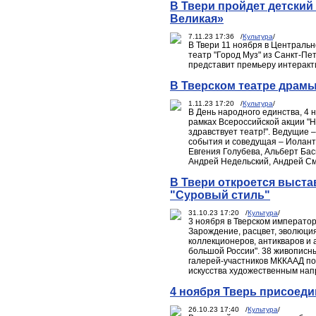
В Твери пройдет детский
Великая»
7.11.23 17:36 /
Культура
/
В Твери 11 ноября в Центральн
театр "Город Муз" из Санкт-Пе
представит премьеру интеракти
В Тверском театре драмы
1.11.23 17:20 /
Культура
/
В День народного единства, 4 н
рамках Всероссийской акции "Н
здравствует театр!". Ведущие 
события и соведущая – Иолант
Евгения Голубева, Альберт Ба
Андрей Недельский, Андрей См
В Твери откроется выста
"Суровый стиль"
31.10.23 17:20 /
Культура
/
3 ноября в Тверском император
Зарождение, расцвет, эволюц
коллекционеров, антикваров и 
большой России". 38 живописны
галерей-участников МККААД по
искусства художественным нап
4 ноября Тверь присоеди
26.10.23 17:40 /
Культура
/