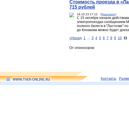
Стоимость проезда в «Ла
715 рублей
16.10.23 17:12 /
Транспорт
/
С 15 октября начали действов
электропоездах сообщением Мос
полного билета в "Ласточке" п
до Конакова можно будет доеха
«Назад
1
...
3
4
5
6
7
8
9
10
11
От споносоров:
Контакты
Разм