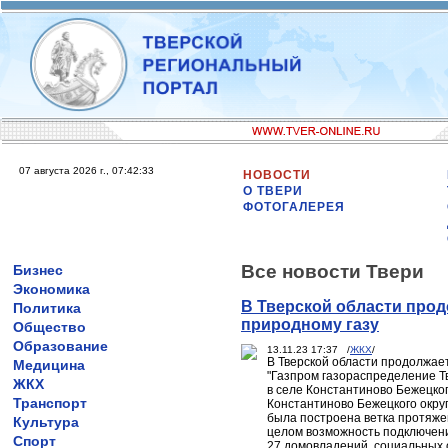
07 августа 2026 г., 07:42:33
НОВОСТИ
О ТВЕРИ
ФОТОГАЛЕРЕЯ
Все новости Твери
Бизнес
Экономика
В Тверской области про
Политика
природному газу
Общество
Образование
13.11.23 17:37 /
ЖКХ
/
В Тверской области продолжае
Медицина
"Газпром газораспределение Т
ЖКХ
в селе Константиново Бежецког
Транспорт
Константиново Бежецкого окру
была построена ветка протяже
Культура
целом возможность подключени
Спорт
27 домовладений, социальных 