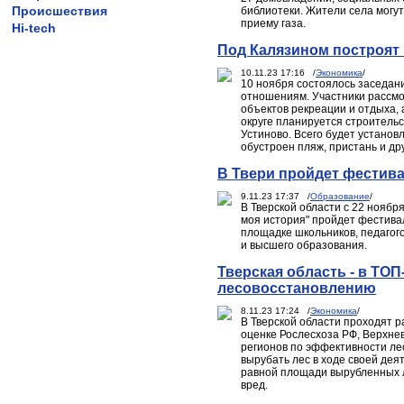
Происшествия
библиотеки. Жители села могут
приему газа.
Hi-tech
Под Калязином построят
10.11.23 17:16 /
Экономика
/
10 ноября состоялось заседа
отношениям. Участники рассмо
объектов рекреации и отдыха, 
округе планируется строительс
Устиново. Всего будет установ
обустроен пляж, пристань и др
В Твери пройдет фестив
9.11.23 17:37 /
Образование
/
В Тверской области с 22 ноябр
моя история" пройдет фестива
площадке школьников, педагог
и высшего образования.
Тверская область - в ТОП
лесовосстановлению
8.11.23 17:24 /
Экономика
/
В Тверской области проходят 
оценке Рослесхоза РФ, Верхне
регионов по эффективности ле
вырубать лес в ходе своей дея
равной площади вырубленных 
вред.