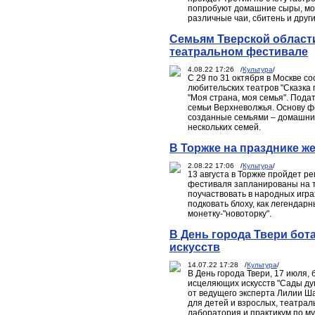
попробуют домашние сыры, мол
различные чаи, сбитень и други
Семьям Тверской област
театральном фестивале
4.08.22 17:26 /
Культура
/
С 29 по 31 октября в Москве с
любительских театров "Сказка 
"Моя страна, моя семья". Пода
семьи Верхневолжья. Основу ф
созданные семьями – домашни
нескольких семей.
В Торжке на празднике ж
2.08.22 17:06 /
Культура
/
13 августа в Торжке пройдет 
фестиваля запланированы на т
поучаствовать в народных игра
подковать блоху, как легендар
монетку-"новоторку".
В День города Твери бот
искусств
14.07.22 17:28 /
Культура
/
В День города Твери, 17 июля,
исцеляющих искусств "Сады душ
от ведущего эксперта Лилии Ш
для детей и взрослых, театра
лаборатория и практикум по м