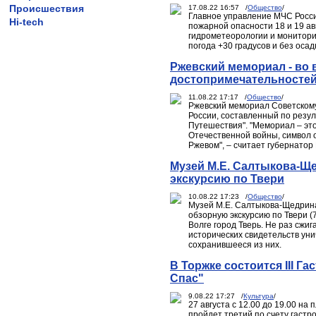
Происшествия
17.08.22 16:57 /
Общество
/
Главное управление МЧС Росси
Hi-tech
пожарной опасности 18 и 19 ав
гидрометеорологии и монитори
погода +30 градусов и без осад
Ржевский мемориал - во 
достопримечательносте
11.08.22 17:17 /
Общество
/
Ржевский мемориал Советскому
России, составленный по резул
Путешествия". "Мемориал – эт
Отечественной войны, символ о
Ржевом", – считает губернатор
Музей М.Е. Салтыкова-Щ
экскурсию по Твери
10.08.22 17:23 /
Общество
/
Музей М.Е. Салтыкова-Щедрина
обзорную экскурсию по Твери (7
Волге город Тверь. Не раз сжи
исторических свидетельств ун
сохранившееся из них.
В Торжке состоится III 
Спас"
9.08.22 17:27 /
Культура
/
27 августа с 12.00 до 19.00 на
пройдет третий по счету гастр