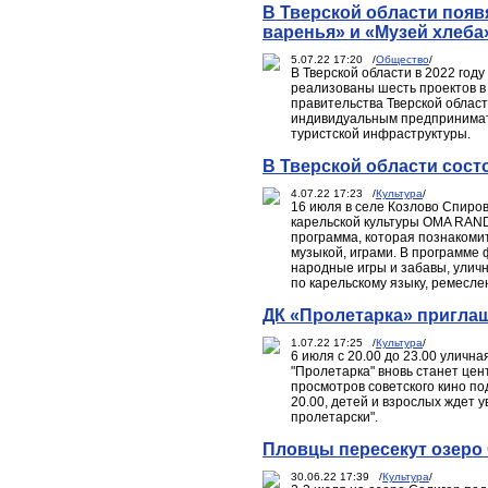
В Тверской области появ
варенья» и «Музей хлеба
5.07.22 17:20 /
Общество
/
В Тверской области в 2022 год
реализованы шесть проектов в
правительства Тверской облас
индивидуальным предпринимате
туристской инфраструктуры.
В Тверской области сост
4.07.22 17:23 /
Культура
/
16 июля в селе Козлово Спиро
карельской культуры OMA RAND
программа, которая познакоми
музыкой, играми. В программе
народные игры и забавы, уличн
по карельскому языку, ремесле
ДК «Пролетарка» приглаш
1.07.22 17:25 /
Культура
/
6 июля с 20.00 до 23.00 уличн
"Пролетарка" вновь станет це
просмотров советского кино по
20.00, детей и взрослых ждет 
пролетарски".
Пловцы пересекут озеро
30.06.22 17:39 /
Культура
/