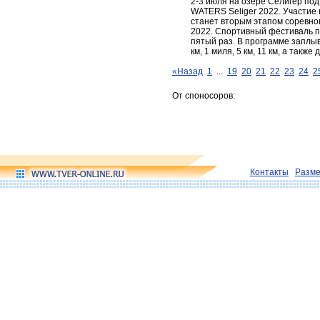
2-3 июля на озере Селигер по
WATERS Seliger 2022. Участие 
станет вторым этапом соревно
2022. Спортивный фестиваль п
пятый раз. В программе заплыв
км, 1 миля, 5 км, 11 км, а так
«Назад
1
...
19
20
21
22
23
24
2
От споносоров:
Контакты
Разм