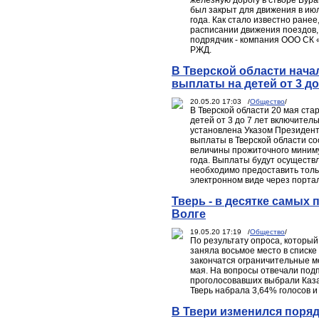
железную дорогу в створе Бура
был закрыт для движения в июл
года. Как стало известно ране
расписании движения поездов, 
подрядчик - компания ООО СК 
РЖД.
В Тверской области нача
выплаты на детей от 3 до
20.05.20 17:03 /
Общество
/
В Тверской области 20 мая ст
детей от 3 до 7 лет включител
установлена Указом Президен
выплаты в Тверской области со
величины прожиточного миниму
года. Выплаты будут осуществл
необходимо предоставить толь
электронном виде через портал
Тверь - в десятке самых
Волге
19.05.20 17:19 /
Общество
/
По результату опроса, который
заняла восьмое место в списке
закончатся ограничительные м
мая. На вопросы отвечали подп
проголосовавших выбрали Казан
Тверь набрала 3,64% голосов и
В Твери изменился поря