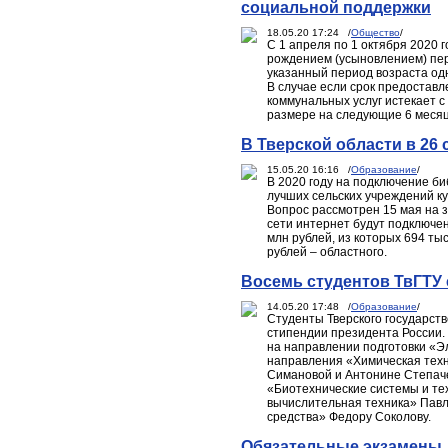
социальной поддержки
18.05.20 17:24 /
Общество
/
С 1 апреля по 1 октября 2020 
рождением (усыновлением) пер
указанный период возраста одн
В случае если срок предостав
коммунальных услуг истекает с
размере на следующие 6 месяц
В Тверской области в 26
15.05.20 16:16 /
Образование
/
В 2020 году на подключение би
лучших сельских учреждений ку
Вопрос рассмотрен 15 мая на 
сети интернет будут подключен
млн рублей, из которых 694 ты
рублей – областного.
Восемь студентов ТвГТУ 
14.05.20 17:48 /
Образование
/
Студенты Тверского государств
стипендии президента России
на направлении подготовки «Э
направления «Химическая техн
Симановой и Антонине Степаче
«Биотехнические системы и те
вычислительная техника» Павл
средства» Федору Соколову.
Обязательные экзамены д