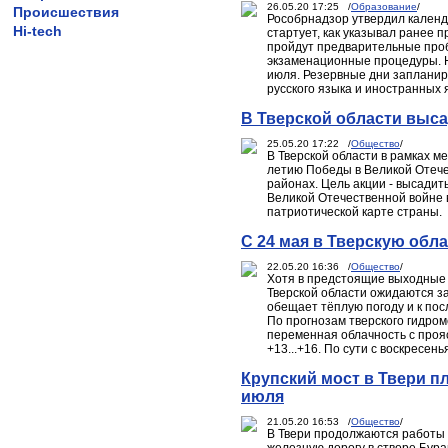
26.05.20 17:25 /
Образование
/
Происшествия
Рособрнадзор утвердил календ
Hi-tech
стартует, как указывал ранее 
пройдут предварительные проб
экзаменационные процедуры. Н
июля. Резервные дни запланир
русского языка и иностранных 
В Тверской области выс
25.05.20 17:22 /
Общество
/
В Тверской области в рамках м
летию Победы в Великой Отечес
районах. Цель акции - высадит
Великой Отечественной войне 
патриотической карте страны.
С 24 мая в Тверскую обл
22.05.20 16:36 /
Общество
/
Хотя в предстоящие выходные 
Тверской области ожидаются за
обещает тёплую погоду и к по
По прогнозам тверского гидром
переменная облачность с проя
+13...+16. По сути с воскресен
Крупский мост в Твери п
июля
21.05.20 16:53 /
Общество
/
В Твери продолжаются работы 