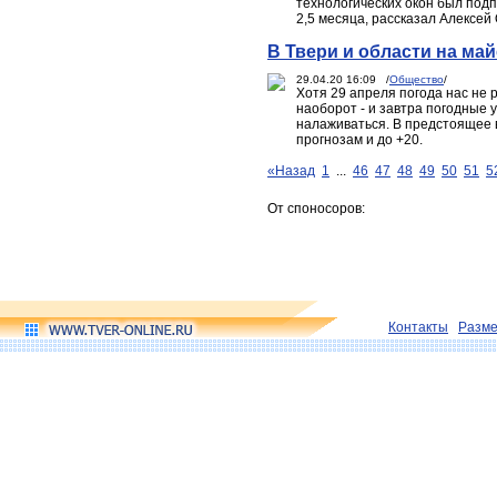
технологических окон был подп
2,5 месяца, рассказал Алексей 
В Твери и области на май
29.04.20 16:09 /
Общество
/
Хотя 29 апреля погода нас не 
наоборот - и завтра погодные у
налаживаться. В предстоящее в
прогнозам и до +20.
«Назад
1
...
46
47
48
49
50
51
5
От споносоров:
Контакты
Разм