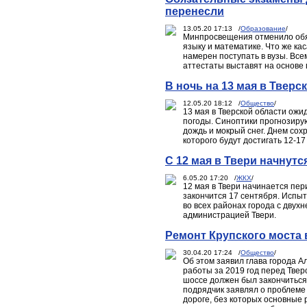
перенесли
13.05.20 17:13 /
Образование
/
Минпросвещения отменило обяз
языку и математике. Что же кас
намерен поступать в вузы. Все
аттестаты выставят на основе 
В ночь на 13 мая в Тверс
12.05.20 18:12 /
Общество
/
13 мая в Тверской области ож
погоды. Синоптики прогнозиру
дождь и мокрый снег. Днем сох
которого будут достигать 12-17 
С 12 мая в Твери начнут
6.05.20 17:20 /
ЖКХ
/
12 мая в Твери начинается пер
закончится 17 сентября. Испыт
во всех районах города с двух
администрацией Твери.
Ремонт Крупского моста в
30.04.20 17:24 /
Общество
/
Об этом заявил глава города А
работы за 2019 год перед Твер
шоссе должен был закончиться 
подрядчик заявлял о проблеме
дороге, без которых основные 