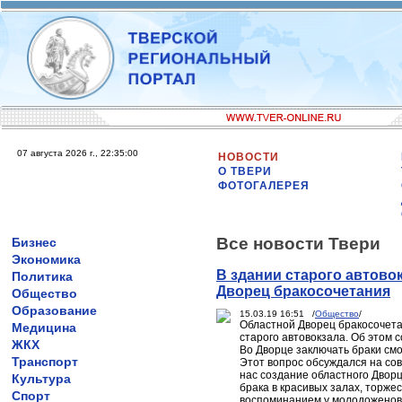
07 августа 2026 г., 22:35:00
НОВОСТИ
О ТВЕРИ
ФОТОГАЛЕРЕЯ
Все новости Твери
Бизнес
Экономика
В здании старого автово
Политика
Дворец бракосочетания
Общество
Образование
15.03.19 16:51 /
Общество
/
Областной Дворец бракосочета
Медицина
старого автовокзала. Об этом 
ЖКХ
Во Дворце заключать браки см
Транспорт
Этот вопрос обсуждался на со
нас создание областного Дворц
Культура
брака в красивых залах, торже
Спорт
воспоминанием у молодоженов»