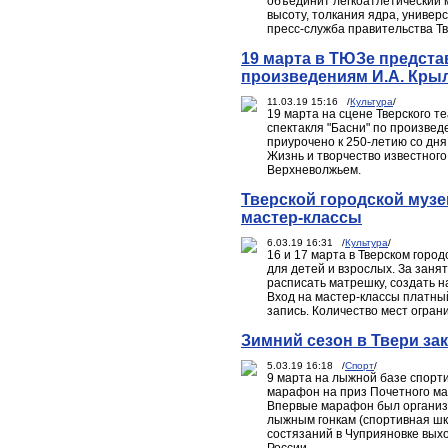
объединит легкоатлетический 
высоту, толкания ядра, униве
пресс-служба правительства Тв
19 марта в ТЮЗе предста
произведениям И.А. Кры
11.03.19 15:16 /
Культура
/
19 марта на сцене Тверского т
спектакля "Басни" по произве
приурочено к 250-летию со дня
Жизнь и творчество известного
Верхневолжьем.
Тверской городской муз
мастер-классы
6.03.19 16:31 /
Культура
/
16 и 17 марта в Тверском горо
для детей и взрослых. За заня
расписать матрешку, создать 
Вход на мастер-классы платны
запись. Количество мест огран
Зимний сезон в Твери з
5.03.19 16:18 /
Спорт
/
9 марта на лыжной базе спорт
марафон на приз Почетного м
Впервые марафон был организ
лыжным гонкам (спортивная школ
состязаний в Чуприяновке вых