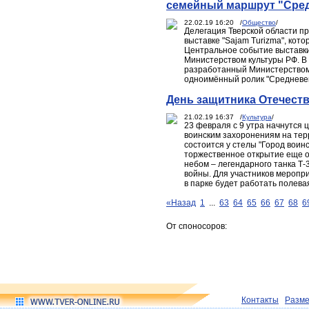
семейный маршрут "Сред
22.02.19 16:20 /
Общество
/
Делегация Тверской области п
выставке "Sаjam Turizma", кото
Центральное событие выставки
Министерством культуры РФ. В
разработанный Министерством 
одноимённый ролик "Средневек
День защитника Отечеств
21.02.19 16:37 /
Культура
/
23 февраля с 9 утра начнутся 
воинским захоронениям на тер
состоится у стелы "Город воин
торжественное открытие еще о
небом – легендарного танка Т-
войны. Для участников меропр
в парке будет работать полевая
«Назад
1
...
63
64
65
66
67
68
6
От споносоров:
Контакты
Разм