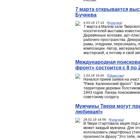
России.
7 марта открывается выс
Бучнева
4.03.19 17:14 /
Культура
/
7 марта в Малом зале Тверског
посетителей выставка известно
Деревянные коллажи, арт-плас
рабочего пространства. Декора
рамы, этюдники, пересекаясь, 
композиции. Автор, материализ
мастерской, а потому и свой а
Международная поискова
фронт» состоится с 8 по 
1.03.19 16:40 /
Общество
/
Начался прием заявок на участ
"Ржев. Калининский фронт". Еж
территории деревни Толстиково
1943 годов. Лагерь поисковик
советскому солдату.
Мужчины Твери могут при
любимая!»
28.02.19 16:58 /
Культура
/
В Твери стартовала акция под 
может каждый мужчина. Для эт
использовать смартфоны) стих
произнести фразу "Это тебе, л