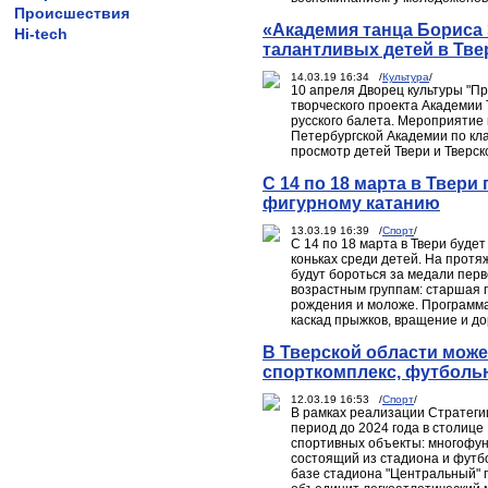
Происшествия
«Академия танца Бориса
Hi-tech
талантливых детей в Тве
14.03.19 16:34 /
Культура
/
10 апреля Дворец культуры "Пр
творческого проекта Академии
русского балета. Мероприятие 
Петербургской Академии по кл
просмотр детей Твери и Тверско
С 14 по 18 марта в Твери
фигурному катанию
13.03.19 16:39 /
Спорт
/
С 14 по 18 марта в Твери буде
коньках среди детей. На прот
будут бороться за медали пер
возрастным группам: старшая г
рождения и моложе. Программа 
каскад прыжков, вращение и до
В Тверской области мож
спорткомплекс, футбольн
12.03.19 16:53 /
Спорт
/
В рамках реализации Стратегии
период до 2024 года в столиц
спортивных объекты: многофун
состоящий из стадиона и футбо
базе стадиона "Центральный" 