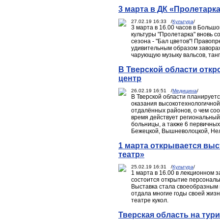
3 марта в ДК «Пролетарк
27.02.19 16:33 /
Культура
/
3 марта в 16.00 часов в Больш
культуры "Пролетарка" вновь с
сезона - "Бал цветов"! Правоп
удивительным образом заворажи
чарующую музыку вальсов, танг
В Тверской области отк
центр
26.02.19 16:51 /
Медицина
/
В Тверской области планирует
оказания высокотехнологично
отдалённых районов, о чем со
время действует региональный
больницы, а также 6 первичных
Бежецкой, Вышневолоцкой, Нел
1 марта открывается вы
театр»
25.02.19 16:31 /
Культура
/
1 марта в 16.00 в лекционном 
состоится открытие персональ
Выставка стала своеобразным 
отдала многие годы своей жиз
театре кукол.
Тверская область на тур