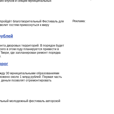
ких клубов и секций муниципальных
Реклама:
 пройдёт благотворительный Фестиваль для
олит гостям прикоснуться к миру
рублей
онта дворовых территорий. В порядок будет
сего в этом году планируется привести в
Твери, где запланирован ремонт порядка
.
орог
между 30 муниципальными образованиями
ложено около 1 млрд рублей. Первая часть
и деньги позволят отремонтировать
нальный молодежный фестиваль авторской