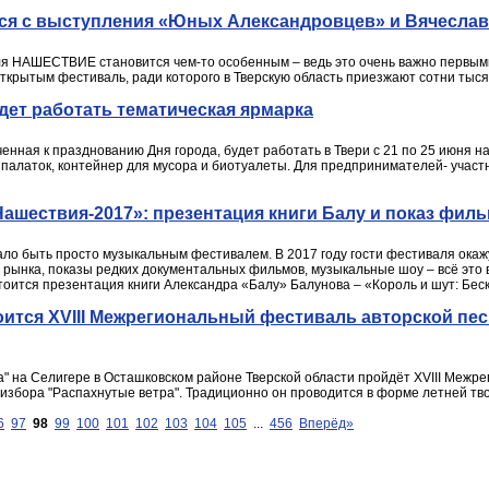
тся с выступления «Юных Александровцев» и Вячеслав
я НАШЕСТВИЕ становится чем-то особенным – ведь это очень важно первыми
ткрытым фестиваль, ради которого в Тверскую область приезжают сотни тыся
удет работать тематическая ярмарка
енная к празднованию Дня города, будет работать в Твери с 21 по 25 июня н
х палаток, контейнер для мусора и биотуалеты. Для предпринимателей- участ
ашествия-2017»: презентация книги Балу и показ фил
ло быть просто музыкальным фестивалем. В 2017 году гости фестиваля окажу
 рынка, показы редких документальных фильмов, музыкальные шоу – всё это 
ится презентация книги Александра «Балу» Балунова – «Король и шут: Бес
оится XVIII Межрегиональный фестиваль авторской пе
йка" на Селигере в Осташковском районе Тверской области пройдёт XVIII Ме
Визбора "Распахнутые ветра". Традиционно он проводится в форме летней тв
6
97
98
99
100
101
102
103
104
105
...
456
Вперёд»