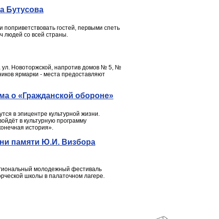
а Бутусова
 поприветствовать гостей, первыми спеть
ч людей со всей страны.
а ул. Новоторжской, напротив домов № 5, №
ников ярмарки - места предоставляют
ьма о «Гражданской обороне»
тся в эпицентре культурной жизни.
войдёт в культурную программу
конечная история».
сни памяти Ю.И. Визбора
жрегиональный молодежный фестиваль
орческой школы в палаточном лагере.