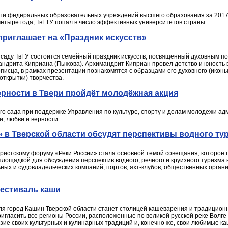
ти федеральных образовательных учреждений высшего образования за 2017
четыре года, ТвГТУ попал в число эффективных университетов страны.
приглашает на «Праздник искусств»
м саду ТвГУ состоится семейный праздник искусств, посвященный духовным п
андрита Киприана (Пыжова). Архимандрит Киприан провел детство и юность в
писца, в рамках презентации познакомятся с образцами его духовного (иконы
открытки) творчества.
ерности в Твери пройдёт молодёжная акция
го сада при поддержке Управления по культуре, спорту и делам молодежи ад
, любви и верности.
 в Тверской области обсудят перспективы водного ту
ристскому форуму «Реки России» стала основной темой совещания, которое п
площадкой для обсуждения перспектив водного, речного и круизного туризма 
ых и судовладельческих компаний, портов, яхт-клубов, общественных орган
Фестиваль каши
я город Кашин Тверской области станет столицей кашеварения и традиционно
игласить все регионы России, расположенные по великой русской реке Волге 
ие своих культурных и кулинарных традиций и, конечно же, свои любимые ка