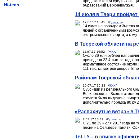
представителей средних специ
Hi-tech
образований Верхневолжья.
14 июля в Твери пройдёт
12.07.17 16:45 /
Культура
/
14 июля на аэродром Змеево п
людей с ограниченными возмож
экстремального спорта, а кому
В Тверской области на р
11.07.17 16:52 /
ЖКХ
/
Около 36 млн рублей направлен
приведено 22,4 тыс. кв. м дво
нормативное состояние около 
111 тыс. кв. метров дворов. В
Районам Тверской област
10.07.17 16:23 /
ЖКХ
/
Субсидии из регионального бю
Верхневолжья. Всего в этом го
средств была выделена в март
дополнительно порядка 80 км д
«Распахнутые ветра» в Т
7.07.17 16:49 /
Культура
/
С 21 по 29 июля 2017 года на
песни на Селигере памяти Юри
ТвГТУ – в списке эффект