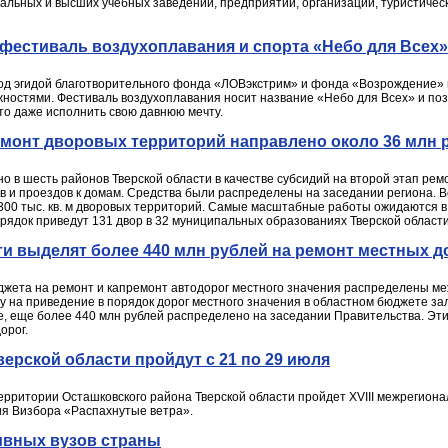
альных и высших учебных заведений, предприятий, организаций, туристичес
 фестиваль воздухоплавания и спорта «Небо для Всех»
од эгидой благотворительного фонда «ЛОВэкстрим» и фонда «Возрождение»
ностями. Фестиваль воздухоплавания носит название «Небо для Всех» и позв
-то даже исполнить свою давнюю мечту.
емонт дворовых территорий направлено около 36 млн 
о в шесть районов Тверской области в качестве субсидий на второй этап рем
ров и проездов к домам. Средства были распределены на заседании региона. В
300 тыс. кв. м дворовых территорий. Самые масштабные работы ожидаются в 
 порядок приведут 131 двор в 32 муниципальных образованиях Тверской области
и выделят более 440 млн рублей на ремонт местных д
джета на ремонт и капремонт автодорог местного значения распределены 
ду на приведение в порядок дорог местного значения в областном бюджете за
е, еще более 440 млн рублей распределено на заседании Правительства. Эт
орог.
верской области пройдут с 21 по 29 июля
 территории Осташковского района Тверской области пройдет XVIII межрегио
я Визбора «Распахнутые ветра».
ивных вузов страны