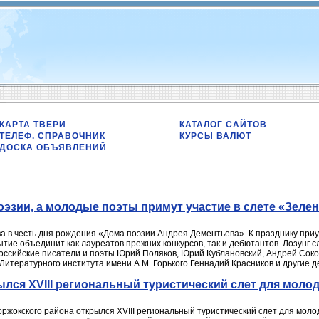
КАРТА ТВЕРИ
КАТАЛОГ САЙТОВ
ТЕЛЕФ. СПРАВОЧНИК
КУРСЫ ВАЛЮТ
ДОСКА ОБЪЯВЛЕНИЙ
оэзии, а молодые поэты примут участие в слете «Зеле
ва в честь дня рождения «Дома поэзии Андрея Дементьева». К празднику пр
тие объединит как лауреатов прежних конкурсов, так и дебютантов. Лозунг 
российские писатели и поэты Юрий Поляков, Юрий Кублановский, Андрей Соко
 Литературного института имени А.М. Горького Геннадий Красников и другие 
ылся XVIII региональный туристический слет для моло
ржокского района открылся XVIII региональный туристический слет для моло