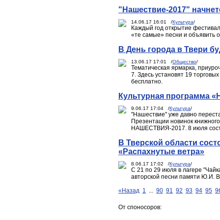
"Нашествие-2017" начне
14.06.17 16:01 /
Культура
/
Каждый год открытие фестивал
«те самые» песни и объявить о
В День города в Твери б
13.06.17 17:01 /
Общество
/
Тематическая ярмарка, приуроч
7. Здесь установят 19 торговы
бесплатно.
Культурная программа «Н
9.06.17 17:04 /
Культура
/
"Нашествие" уже давно переста
Презентации новинок книжного
НАШЕСТВИЯ-2017. 8 июля состо
В Тверской области сост
«Распахнутые ветра»
8.06.17 17:02 /
Культура
/
С 21 по 29 июля в лагере "Ча
авторской песни памяти Ю.И. 
«Назад
1
...
90
91
92
93
94
95
9
От споносоров: