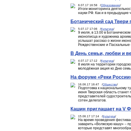
6.07.17 16:58 /
Образование
/
Итоги мониторинга деятельнос
науки РФ. Как и в предыдущие 
Ботанический сад Твери 
5.07.17 17:06 /
Культура
/
9 июля, в 13.00 в Ботаническо
иконописца и художника архим
услышат рассказ о жизни иконо
Рождественские и Пасхальные 
В День семьи, любви и в
4.07.17 17:12 /
Культура
/
8 июля на территории городско
молодёжная акция ко Дню семьи
На форуме «Реки России»
16.06.17 16:47 /
Общество
/
Подготовка к национальному ту
июня Тверская область станет 
представителей судостроительн
сотен делегатов.
Кашин приглашает на V 
15.06.17 17:14 /
Культура
/
На время проведения фестивал
заварить «Волжскую кашу» – пр
которые представят многообраз