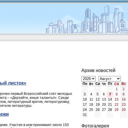
Архив новостей
ный листок»
Пн
Ср
Пт
Вс
Вт
Чт
Сб
1
2
иурочен первый Всероссийский слет молодых
3
4
5
6
7
8
9
слета – «Дерзайте, юные таланты!». Среди
10
11
12
13
14
15
16
лов, литературный критик, литературовед
17
18
19
20
21
22
23
деятели литературы.
24
25
26
27
28
29
30
дежи
31
дежи. Участие в нем принимают около 150
Фотогалерея