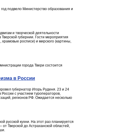
 год подвело Министерство образования и
одвигам и творческой деятельности
 Тверской губернии. Гости мероприятия
, храмовые росписи) и мирского (картины,
министрации города Твери состоится
ризма в России
ровел губернатор Игорь Руденя. 23 и 24
в России с участием туроператоров,
изаций, регионов РФ. Ожидается несколько
й русской кухни. На этот раз планируется
– от Тверской до Астраханской областей,
ши.