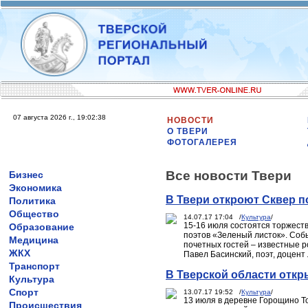
07 августа 2026 г., 19:02:38
НОВОСТИ
О ТВЕРИ
ФОТОГАЛЕРЕЯ
Все новости Твери
Бизнес
Экономика
В Твери откроют Сквер п
Политика
Общество
14.07.17 17:04 /
Культура
/
15-16 июля состоятся торжест
Образование
поэтов «Зеленый листок». Собы
Медицина
почетных гостей – известные 
ЖКХ
Павел Басинский, поэт, доцент
Транспорт
В Тверской области откр
Культура
Спорт
13.07.17 19:52 /
Культура
/
13 июля в деревне Горощино То
Происшествия