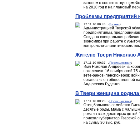
законом о соответствующем Фо
на 2010 год и на плановый пери
Проблемы предприятий н
17.11.10 09:43 /
Бизнес
/
Администрацией Тверской обла
предприятиями, предпринимаю
Создана специальная рабочая 
экономики при работе с убыто
контрольно-аналитического ко
Жителю Твери Николаю А
17.11.10 09:37 /
Происшествия
/
Имя Николая Андреевича хорош
поколению. 16 ноября свой 75
вете-ранов (пенсионеров) вой
органов, член общественной па
Анд-реевич Руденко.
В Твери женщина родила 
17.11.10 09:28 /
Происшествия
/
Отец большого семейства Викто
десятые роды. Мама с малышкой
рожала всех десятерых детей.
приехал губернатор Тверской 
на сумму 30 тыс. руб.