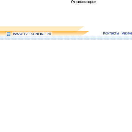
От споносоров:
Контакты
Разм