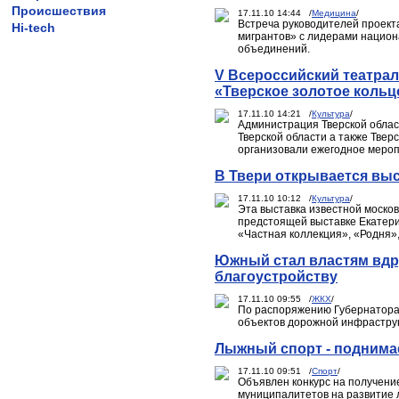
Происшествия
17.11.10 14:44 /
Медицина
/
Встреча руководителей проек
Hi-tech
мигрантов» с лидерами национ
объединений.
V Всероссийский театра
«Тверское золотое кольц
17.11.10 14:21 /
Культура
/
Администрация Тверской облас
Тверской области а также Тве
организовали ежегодное мероп
В Твери открывается вы
17.11.10 10:12 /
Культура
/
Эта выставка известной моско
предстоящей выставке Екатери
«Частная коллекция», «Родня»
Южный стал властям вдр
благоустройству
17.11.10 09:55 /
ЖКХ
/
По распоряжению Губернатора
объектов дорожной инфраструк
Лыжный спорт - поднима
17.11.10 09:51 /
Спорт
/
Объявлен конкурс на получени
муниципалитетов на развитие 