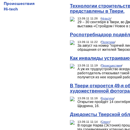
Происшествия
Технологии строительств
Hi-tech
представлены в Твери.
13.09.11 11:26 /
Hi-tech
/
29 – 30 сентября в Твери, во
выставка «Стройдом / Новое в
Роспотребнадзор подвёл 
13.09.11 11:22 /
Политика
/
За август на номер "горячей л
обращения от жителей Тверско
Как инвалиды устраивают
13.09.11 11:19 /
Происшествия
/
А уж их трудоустройство всегд
работодатель отказывал такой м
получится из нее хороший раб
В Твери откроется 49-я 
художественной фотогр
13.09.11 11:16 /
Культура
/
Открытие пройдёт 14 сентября 
Щедрина, 16.
Дзюдоисты Тверской обл
13.09.11 11:14 /
Спорт
/
В городе Нарва (Эстония) про
На соревнованиях успешно выс