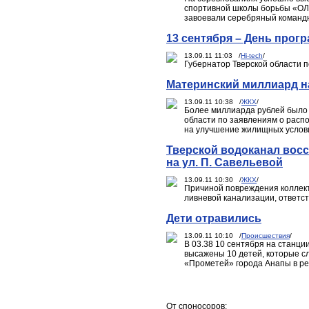
спортивной школы борьбы «О
завоевали серебряный командн
13 сентября – День прог
13.09.11 11:03 /
Hi-tech
/
Губернатор Тверской области 
Материнский миллиард н
13.09.11 10:38 /
ЖКХ
/
Более миллиарда рублей было
области по заявлениям о расп
на улучшение жилищных услови
Тверской водоканал вос
на ул. П. Савельевой
13.09.11 10:30 /
ЖКХ
/
Причиной повреждения коллект
ливневой канализации, ответс
Дети отравились
13.09.11 10:10 /
Происшествия
/
В 03.38 10 сентября на станци
высажены 10 детей, которые сл
«Прометей» города Анапы в ре
От споносоров: