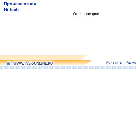
Происшествия
Hi-tech
От споносоров:
Контакты
Разм