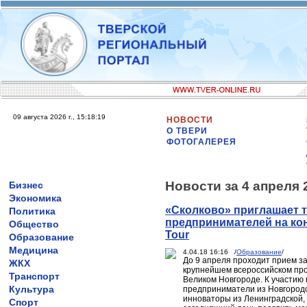
09 августа 2026 г., 15:18:19
НОВОСТИ
О ТВЕРИ
ФОТОГАЛЕРЕЯ
Новости за 4 апреля 
Бизнес
Экономика
«Сколково» приглашает т
Политика
предпринимателей на конк
Общество
Tour
Образование
Медицина
4.04.18 16:16 /
Образование
/
До 9 апреля проходит прием зая
ЖКХ
крупнейшем всероссийском про
Транспорт
Великом Новгороде. К участию
Культура
предприниматели из Новгородс
инноваторы из Ленинградской, 
Спорт