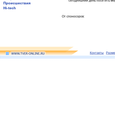
сегодняшний день посетить ме
Происшествия
Hi-tech
От споносоров:
Контакты
Разм