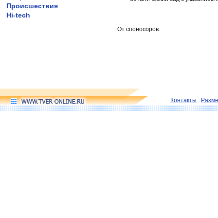
Происшествия
Hi-tech
От споносоров:
Контакты
Разм