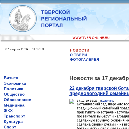
07 августа 2026 г., 11:17:33
НОВОСТИ
О ТВЕРИ
ФОТОГАЛЕРЕЯ
Новости за 17 декабр
Бизнес
Экономика
22 декабря тверской бот
Политика
предновогодний семейн
Общество
Образование
17.12.19 16:23 /
Культура
/
Ботанический сад Тверского го
Медицина
традиционный семейный праздн
ЖКХ
приступить ко встрече наступа
Транспорт
посетители выберут и наградя
сделанную вручную. Условия ко
Культура
сделана своими руками и из вт
Спорт
ботанический сад с указанием