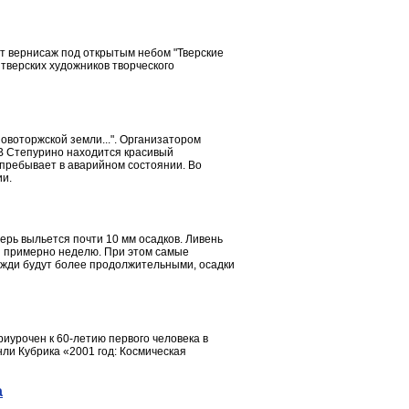
ет вернисаж под открытым небом "Тверские
тверских художников творческого
овоторжской земли...". Организатором
 В Степурино находится красивый
 пребывает в аварийном состоянии. Во
ии.
ерь выльется почти 10 мм осадков. Ливень
ся примерно неделю. При этом самые
дожди будут более продолжительными, осадки
риурочен к 60-летию первого человека в
нли Кубрика «2001 год: Космическая
а