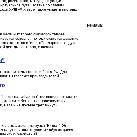
нтра, рассказывать о существующих
 виртуальное путешествие по следам
ы XVIII –XIX вв., а также увидеть выставку
Реклама:
я месяцы которого оказались теплее
ируется северной поток и скажется дыхание
осква окажется в "мешке" полярного воздуха
вой декады сентября, сообщают
и"
ерством сельского хозяйства РФ. Для
вляют 19 тверских производителей.
го
ия "Поэты на табуретке", посвященная памяти
поэта или собственные произведения.
, мата и не дольше трех минут).
 Всероссийского конкурса "Юннат". Это
нём могут принимать участие обучающиеся
гических объединений.