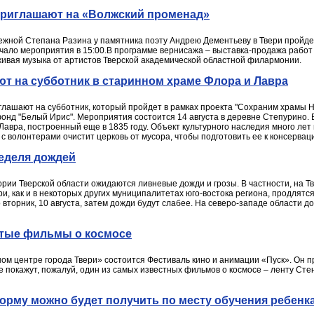
 приглашают на «Волжский променад»
ережной Степана Разина у памятника поэту Андрею Дементьеву в Твери пройд
ачало мероприятия в 15:00.В программе вернисажа – выставка-продажа работ 
живая музыка от артистов Тверской академической областной филармонии.
т на субботник в старинном храме Флора и Лавра
глашают на субботник, который пройдет в рамках проекта "Сохраним храмы Н
онд "Белый Ирис". Мероприятия состоится 14 августа в деревне Степурино.
авра, построенный еще в 1835 году. Объект культурного наследия много лет
с волонтерами очистит церковь от мусора, чтобы подготовить ее к консервац
еделя дождей
рии Тверской области ожидаются ливневые дожди и грозы. В частности, на Тв
ри, как и в некоторых других муниципалитетах юго-востока региона, продлят
вторник, 10 августа, затем дожди будут слабее. На северо-западе области 
итые фильмы о космосе
ном центре города Твери» состоится Фестиваль кино и анимации «Пуск». Он п
ле покажут, пожалуй, один из самых известных фильмов о космосе – ленту Сте
рму можно будет получить по месту обучения ребенк