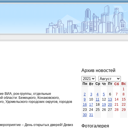
Архив новостей
Пн
Ср
Пт
Вс
Вт
Чт
Сб
1
тие ВИА, рок-группы, отдельные
2
3
4
5
6
7
8
 области: Бежецкого, Конаковского,
9
10
11
12
13
14
15
о, Удомельского городских округов, городов
16
17
18
19
20
21
22
23
24
25
26
27
28
29
30
31
 мероприятие – День открытых дверей! Девиз
Фотогалерея