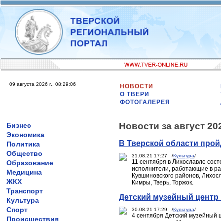
09 августа 2026 г., 08:29:06
НОВОСТИ
О ТВЕРИ
ФОТОГАЛЕРЕЯ
Новости за август 20
Бизнес
Экономика
В Тверской области прой
Политика
Общество
31.08.21 17:27 /
Культура
/
11 сентября в Лихославле сост
Образование
исполнители, работающие в ра
Медицина
Кувшиновского районов, Лихосл
ЖКХ
Кимры, Тверь, Торжок.
Транспорт
Детский музейный центр
Культура
Спорт
30.08.21 17:29 /
Культура
/
4 сентября Детский музейный ц
Происшествия