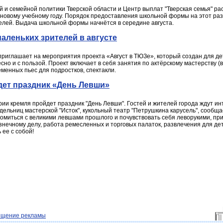
и семейной политики Тверской области и Центр выплат "Тверская семья" расс
новому учебному году. Порядок предоставления школьной формы на этот раз
елей. Выдача школьной формы начнётся в середине августа.
маленьких зрителей в августе
приглашает на мероприятия проекта «Август в ТЮЗе», который создан для дет
сно и с пользой. Проект включает в себя занятия по актёрскому мастерству (в
еменных пьес для подростков, спектакли.
йдет праздник «День Левши»
ории кремля пройдет праздник "День Левши". Гостей и жителей города ждут 
одельниц мастерской "Исток", кукольный театр "Петрушкина карусель", сообща
миться с великими левшами прошлого и почувствовать себя леворукими, прин
узнечному делу, работа ремесленных и торговых палаток, развлечения для д
 ее с собой!
ещение рекламы