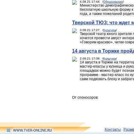
4.08.21 17:44 /
Образование
/
Министерство демографической 
бесплатную школьную форму к 
года, а также пожеланий родит
Тверской ТЮЗ: что ждет 
3.08.21 17:27 /
Культура
/
Тверской театр юного зрителя 
хочется провести август интере
«Говорим красиво», читки совр
14 августа в Торжке про
2.08.21 17:38 /
Культура
/
14 августа в Торжке на террит
мастер-классы у кузнеца и рук
площадках можно будет познако
программе - мастер-класс по к
сами подковать блоху и забрать
От споносоров:
Контакты
Разм