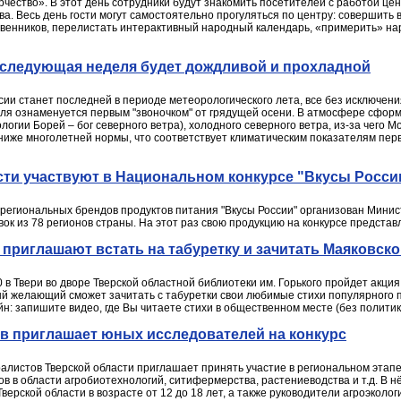
рчество». В этот день сотрудники будут знакомить посетителей с работой це
ва. Весь день гости могут самостоятельно прогуляться по центру: совершить
енников, перелистать интерактивный народный календарь, «примерить» наряд
 следующая неделя будет дождливой и прохладной
ии станет последней в периоде метеорологического лета, все без исключени
я ознаменуется первым "звоночком" от грядущей осени. В атмосфере сформ
огии Борей – бог северного ветра), холодного северного ветра, из-за чего М
ниже многолетней нормы, что соответствует климатическим показателям пер
сти участвуют в Национальном конкурсе "Вкусы Росси
региональных брендов продуктов питания "Вкусы России" организован Минист
вок из 78 регионов страны. На этот раз свою продукцию на конкурсе предста
 приглашают встать на табуретку и зачитать Маяковско
00 в Твери во дворе Тверской областной библиотеки им. Горького пройдет акц
й желающий сможет зачитать с табуретки свои любимые стихи популярного 
н: запишите видео, где Вы читаете стихи в общественном месте (без политики
в приглашает юных исследователей на конкурс
листов Тверской области приглашает принять участие в региональном этапе
ов в области агробиотехнологий, ситифермерства, растениеводства и т.д. В 
ерской области в возрасте от 12 до 18 лет, а также руководители агроэколо