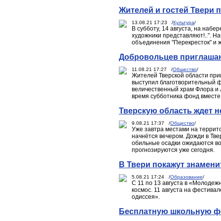
Жителей и гостей Твери
13.08.21 17:23 /
Культура
/
В субботу, 14 августа, на наб
художники представляют!..". Н
объединения "Перекресток" и 
Добровольцев приглашаю
11.08.21 17:27 /
Общество
/
Жителей Тверской области при
выступил благотворительный ф
величественный храм Флора и Л
время субботника фонд вместе 
Тверскую область ждет н
9.08.21 17:37 /
Общество
/
Уже завтра местами на террито
начнётся вечером. Дожди в Тве
обильные осадки ожидаются во 
прогнозируются уже сегодня.
В Твери покажут знамен
5.08.21 17:24 /
Образование
/
С 11 по 13 августа в «Молодеж
космос. 11 августа на фестива
одиссея».
Бесплатную школьную фо