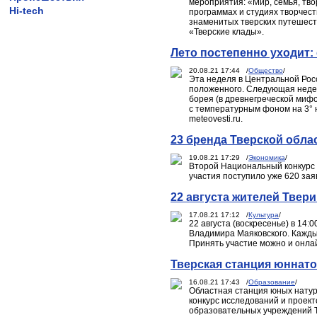
мероприятия: «Мир, семья, тво
Hi-tech
программах и студиях творчест
знаменитых тверских путешеств
«Тверские клады».
Лето постепенно уходит:
20.08.21 17:44 /
Общество
/
Эта неделя в Центральной Росс
положенного. Следующая недел
борея (в древнегреческой мифол
с температурным фоном на 3° 
meteovesti.ru.
23 бренда Тверской обла
19.08.21 17:29 /
Экономика
/
Второй Национальный конкурс 
участия поступило уже 620 зая
22 августа жителей Твери
17.08.21 17:12 /
Культура
/
22 августа (воскресенье) в 14:
Владимира Маяковского. Кажды
Принять участие можно и онлай
Тверская станция юннато
16.08.21 17:43 /
Образование
/
Областная станция юных натура
конкурс исследований и проект
образовательных учреждений Тв