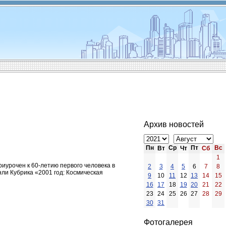
Архив новостей
Пн
Ср
Пт
Вс
Вт
Чт
Сб
1
риурочен к 60-летию первого человека в
2
3
4
5
6
7
8
нли Кубрика «2001 год: Космическая
9
10
11
12
13
14
15
16
17
18
19
20
21
22
23
24
25
26
27
28
29
30
31
Фотогалерея