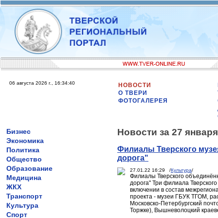
06 августа 2026 г., 16:34:40
НОВОСТИ
О ТВЕРИ
ФОТОГАЛЕРЕЯ
Новости за 27 января
Бизнес
Экономика
Филиалы Тверского музея
Политика
дорога"
Общество
Образование
27.01.22 16:29 /
Культура
/
Филиалы Тверского объединённ
Медицина
дорога" Три филиала Тверског
ЖКХ
включении в состав межрегиона
Транспорт
проекта - музеи ГБУК ТГОМ, р
Московско-Петербургский почто
Культура
Торжке), Вышневолоцкий краеве
Спорт