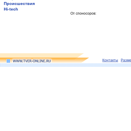
Происшествия
Hi-tech
От споносоров:
Контакты
Разм