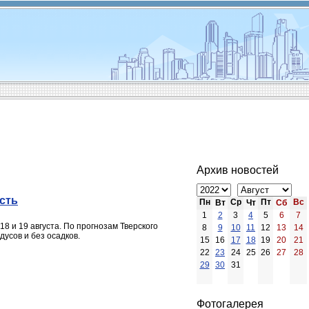
Архив новостей
ость
Пн
Ср
Пт
Вс
Вт
Чт
Сб
1
2
3
4
5
6
7
 и 19 августа. По прогнозам Тверского
8
9
10
11
12
13
14
усов и без осадков.
15
16
17
18
19
20
21
22
23
24
25
26
27
28
29
30
31
Фотогалерея