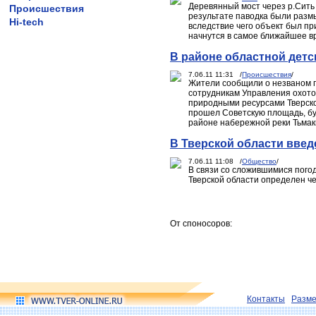
Деревянный мост через р.Сить 
Происшествия
результате паводка были разм
Hi-tech
вследствие чего объект был п
начнутся в самое ближайшее в
В районе областной дет
7.06.11 11:31 /
Происшествия
/
Жители сообщили о незваном г
сотрудникам Управления охот
природными ресурсами Тверской
прошел Советскую площадь, бу
районе набережной реки Тьмак
В Тверской области вве
7.06.11 11:08 /
Общество
/
В связи со сложившимися погод
Тверской области определен ч
От споносоров:
Контакты
Разм