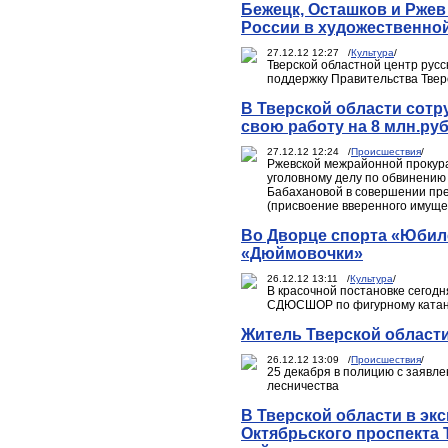
Бежецк, Осташков и Ржев
России в художественной
27.12.12 12:27 /
Культура
/
Тверской областной центр русс
поддержку Правительства Твер
В Тверской области сотр
свою работу на 8 млн.ру
27.12.12 12:24 /
Происшествия
/
Ржевской межрайонной прокур
уголовному делу по обвинению
Бабахановой в совершении прес
(присвоение вверенного имущес
Во Дворце спорта «Юбил
«Дюймовочки»
26.12.12 13:11 /
Культура
/
В красочной постановке сегодн
СДЮСШОР по фигурному ката
Житель Тверской области
26.12.12 13:09 /
Происшествия
/
25 декабря в полицию с заявле
лесничества
В Тверской области в эк
Октябрьского проспекта 