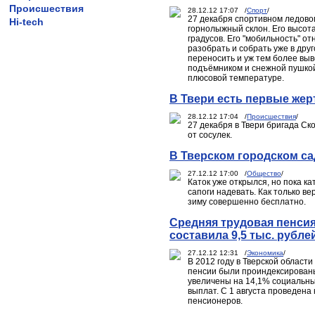
Происшествия
28.12.12 17:07 /
Спорт
/
27 декабря спортивном ледово
Hi-tech
горнолыжный склон. Его высота 
градусов. Его "мобильность" о
разобрать и собрать уже в друг
переносить и уж тем более вы
подъёмником и снежной пушкой
плюсовой температуре.
В Твери есть первые жер
28.12.12 17:04 /
Происшествия
/
27 декабря в Твери бригада С
от сосулек.
В Тверском городском са
27.12.12 17:00 /
Общество
/
Каток уже открылся, но пока к
сапоги надевать. Как только ве
зиму совершенно бесплатно.
Средняя трудовая пенсия
составила 9,5 тыс. рубле
27.12.12 12:31 /
Экономика
/
В 2012 году в Тверской облас
пенсии были проиндексированы 
увеличены на 14,1% социальны
выплат. С 1 августа проведен
пенсионеров.