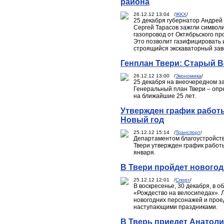
района
26.12.12 13:04 /
ЖКХ
/
25 декабря губернатор Андрей
Сергей Тарасов зажгли символи
газопровод от Октябрьского пр
Это позволит газифицировать 
строящийся экскаваторный зав
Генплан Твери: Старый 
26.12.12 13:00 /
Экономика
/
25 декабря на внеочередном з
Генеральный план Твери – опр
на ближайшие 25 лет.
Утвержден график работ
Новый год
25.12.12 15:14 /
Транспорт
/
Департаментом благоустройств
Твери утвержден график работы
января.
В Твери пройдет нового
25.12.12 12:01 /
Спорт
/
В воскресенье, 30 декабря, в 
«Рождество на велосипедах». 
новогодних персонажей и проед
наступающими праздниками.
В Тверь приедет Анатол