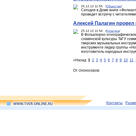
25.12.12 11:55 /
Общество
/
Сегодня в Доме книги «Фолиант
проведет встречу с читателями
Алексей Палагин провел 
25.12.12 11:54 /
Культура
/
В Фольклорно-этнографическом
славянской культуры ТвГУ сов
тверских музыкальных инструме
инструменте лидер группы «Но
изготовитель народных инстру
«Назад
1
2
3
4
5
6
7
8
9
10
11
От споносоров:
Контакты
Разм