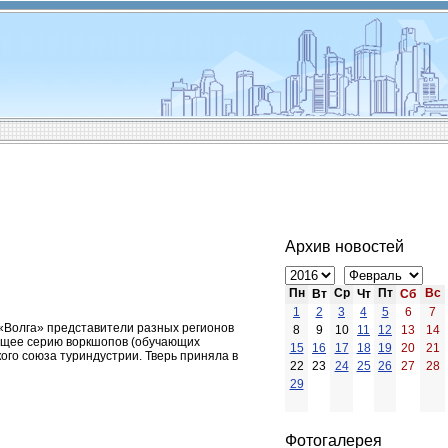
Архив новостей
Пн
Ср
Пт
Вс
Вт
Чт
Сб
1
2
3
4
5
6
7
 «Волга» представители разных регионов
8
9
10
11
12
13
14
ающее серию воркшопов (обучающих
15
16
17
18
19
20
21
ого союза туриндустрии. Тверь приняла в
22
23
24
25
26
27
28
29
Фотогалерея