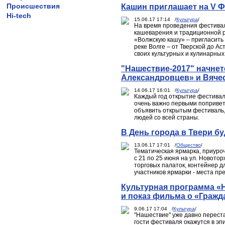
Происшествия
Кашин приглашает на V 
Hi-tech
15.06.17 17:14 /
Культура
/
На время проведения фестивал
кашеварения и традиционной ру
«Волжскую кашу» – пригласить
реке Волге – от Тверской до А
своих культурных и кулинарных
"Нашествие-2017" начне
Александровцев» и Вяче
14.06.17 16:01 /
Культура
/
Каждый год открытие фестива
очень важно первыми попривет
объявить открытым фестиваль, 
людей со всей страны.
В День города в Твери б
13.06.17 17:01 /
Общество
/
Тематическая ярмарка, приуроч
с 21 по 25 июня на ул. Новотор
торговых палаток, контейнер 
участников ярмарки - места пр
Культурная программа «Н
и показ фильма о «Гражд
9.06.17 17:04 /
Культура
/
"Нашествие" уже давно перест
гости фестиваля окажутся в эп