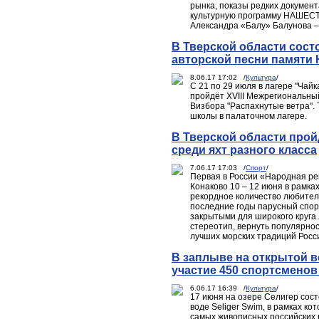
рынка, показы редких документ
культурную программу НАШЕСТ
Александра «Балу» Балунова –
В Тверской области сост
авторской песни памяти 
8.06.17 17:02 /
Культура
/
С 21 по 29 июля в лагере "Чай
пройдёт XVIII Межрегиональны
Визбора "Распахнутые ветра".
школы в палаточном лагере.
В Тверской области прой
среди яхт разного класса
7.06.17 17:03 /
Спорт
/
Первая в России «Народная ре
Конаково 10 – 12 июня в рамка
рекордное количество любителе
последние годы парусный спор
закрытыми для широкого круга
стереотип, вернуть популярнос
лучших морских традиций Росс
В заплыве на открытой в
участие 450 спортсменов
6.06.17 16:39 /
Культура
/
17 июня на озере Селигер со
воде Seliger Swim, в рамках к
самых живописных российских в