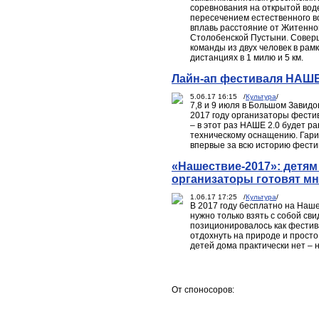
соревнования на открытой вод
пересечением естественного во
вплавь расстояние от Житенно
Столобенской Пустыни. Соверш
команды из двух человек в рам
дистанциях в 1 милю и 5 км.
Лайн-ап фестиваля НАШ
5.06.17 16:15 /
Культура
/
7,8 и 9 июля в Большом Завид
2017 году организаторы фест
– в этот раз НАШЕ 2.0 будет р
техническому оснащению. Гари
впервые за всю историю фести
«Нашествие-2017»: детям 
организаторы готовят мн
1.06.17 17:25 /
Культура
/
В 2017 году бесплатно на Наше
нужно только взять с собой с
позиционировалось как фестив
отдохнуть на природе и просто
детей дома практически нет –
От споносоров: