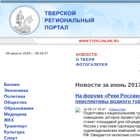
09 августа 2026 г., 08:29:27
НОВОСТИ
О ТВЕРИ
ФОТОГАЛЕРЕЯ
Новости за июнь 201
Бизнес
Экономика
На форуме «Реки России»
Политика
перспективы водного ту
Общество
Образование
16.06.17 16:47 /
Общество
/
Подготовка к национальному т
Медицина
совещания, которое провел губ
ЖКХ
станет площадкой для обсужден
Транспорт
России с участием туроперато
судовладельческих компаний, п
Культура
РФ. Ожидается несколько сотен
Спорт