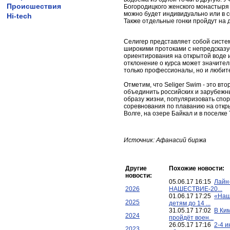
Происшествия
Богородицкого женского монастыря
можно будет индивидуально или в с
Hi-tech
Также отдельные гонки пройдут на д
Селигер представляет собой систе
широкими протоками с непредсказу
ориентирования на открытой воде 
отклонение о курса может значител
только профессионалы, но и любит
Отметим, что Seliger Swim - это в
объединить российских и зарубежн
образу жизни, популяризовать спор
соревнования по плаванию на откры
Волге, на озере Байкал и в поселке
Источник: Афанасий биржа
Другие
Похожие новости:
новости:
05.06.17 16:15
Лайн
2026
НАШЕСТВИЕ-20...
01.06.17 17:25
«Наш
2025
детям до 14 ...
31.05.17 17:02
В Ки
2024
пройдёт воен...
26.05.17 17:16
2-4 и
2023