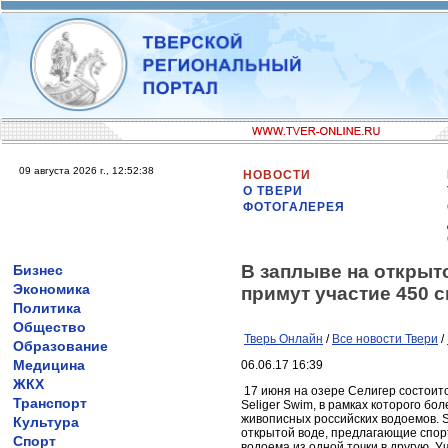
09 августа 2026 г., 12:52:38
НОВОСТИ
О ТВЕРИ
ФОТОГАЛЕРЕЯ
В заплыве на открыто
Бизнес
Экономика
примут участие 450 
Политика
Общество
Тверь Онлайн
/
Все новости Твери
/
Образование
Медицина
06.06.17 16:39
ЖКХ
17 июня на озере Селигер состои
Транспорт
Seliger Swim, в рамках которого б
живописных российских водоемов. S
Культура
открытой воде, предлагающие спор
Спорт
водоема из одной точки в другую. 