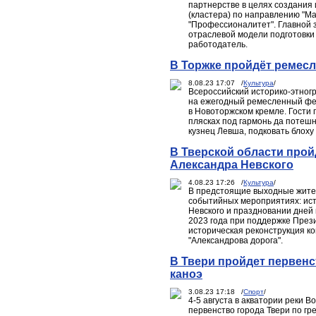
партнерстве в целях создания
(кластера) по направлению "М
"Профессионалитет". Главной 
отраслевой модели подготовки 
работодатель.
В Торжке пройдёт ремес
8.08.23 17:07 /
Культура
/
Всероссийский историко-этног
на ежегодный ремесленный фест
в Новоторжском кремле. Гости 
плясках под гармонь да потешн
кузнец Левша, подковать блоху 
В Тверской области прой
Александра Невского
4.08.23 17:26 /
Культура
/
В предстоящие выходные жител
событийных мероприятиях: ист
Невского и праздновании дней 
2023 года при поддержке През
историческая реконструкция к
"Александрова дорога".
В Твери пройдет первенс
каноэ
3.08.23 17:18 /
Спорт
/
4-5 августа в акватории реки 
первенство города Твери по гр