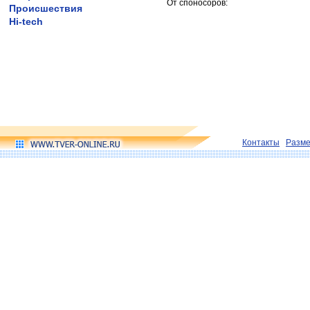
От споносоров:
Происшествия
Hi-tech
Контакты
Разм