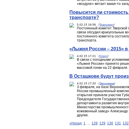
«воздухе» витает какая-то за
Повысится ли стоимость
транспорте?
5.02.15 16:56 /
Транспорт
/
Постоянный комитет Тверской г
связи обсудил краеугольные в
постоянного комитета состоял
транспорта.
«Лыжня России – 2015» в
4.02.15 17:21 /
Спорт
/
В связи с погодными условиям
«Лыжня России» принято решен
массовой гонки на 22 февраля.
В Осташкове будут прои
4.02.15 17:20 /
Экономика
/
3 февраля, на базе Верхневол
России промышленный комплекс
открытия приняли участие Губ
Председателя Государственно
департамента развития внутре
Министерства промышленности
кожевенный завод» Александр 
другие.
«Назад
1
...
128
129
130
131
132