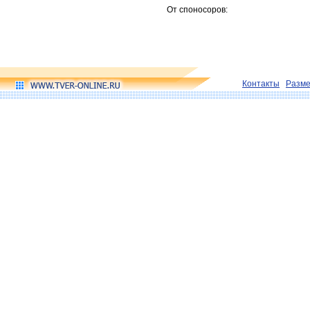
От споносоров:
Контакты
Разм