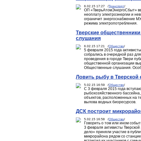
6.02.15 17:27 /
Транспорт
/
ОП «ТверьАтомЭнергоСбыт» вв
неоплату электроэнергии и не
ограничит энергоснабжение МУ
режима электропотребления.
Тверские общественники
слушания
6.02.15 17:21 /
Общество
/
5 февраля 2015 года активис
собрались в очередной раз для
проведения в городе Твери пу
общественной организации выра
Общественные слушания. Особе
Ловить рыбу в Тверской 
5.02.15 16:59 /
Общество
/
С 3 февраля 2015 года вступа
рыбохозяйственного бассейна,
объектов, расположенных на т
вылова водных биоресурсов.
ДСК построит микрорайо
5.02.15 16:58 /
Общество
/
Говорить о том или ином событ
3 февраля активисты Тверско
дело» приняли участие в публ
микрорайона рядом со станци
встретил их участников с самы