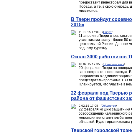
предоставит инвесторам для в
Победы, а те, в свою очередь,
миллионов.
В Твери пройдут соревно
2015»
11.02.15 17:03 /
Спорт
/
11 апреля в Твери вновь состо
участниками станут более 50 сп
центральной России. Данное ме
водному туризму.
Около 3000 работников Т
10.02.15 17:35 /
Происшествия
/
20 февраля в Твери на площади
вагоностроительного завода. 
направлено в администрацию г
председатель профкома ТВЗ Лид
Планируется, что участие в не
22 февраля под Тверью 
района от фашистских за
9.02.15 17:05 /
Общество
/
22 февраля ко Дню защитника 
освобождению Калининского ра
мероприятия станут клубы воен
областей. Будет организована 
Тверской городской тран