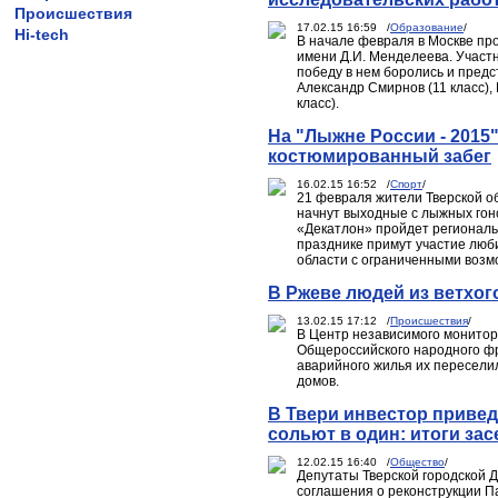
Происшествия
17.02.15 16:59 /
Образование
/
Hi-tech
В начале февраля в Москве про
имени Д.И. Менделеева. Учас
победу в нем боролись и пред
Александр Смирнов (11 класс), 
класс).
На "Лыжне России - 2015
костюмированный забег
16.02.15 16:52 /
Спорт
/
21 февраля жители Тверской о
начнут выходные с лыжных гон
«Декатлон» пройдет региональ
празднике примут участие люб
области с ограниченными возм
В Ржеве людей из ветхог
13.02.15 17:12 /
Происшествия
/
В Центр независимого монитор
Общероссийского народного фр
аварийного жилья их переселил
домов.
В Твери инвестор привед
сольют в один: итоги за
12.02.15 16:40 /
Общество
/
Депутаты Тверской городской 
соглашения о реконструкции П