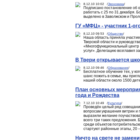
8.12.10 10:02 /
Экономика
/
Подписано постановление об о
работать с 25 по 31 декабря. 
выделено в Заволжском и Проле
ГУ «МФЦ» - участник 1-о
8.12.10 09:53 /
Общество
/
Наша область приняла участие
Тверской области и руководст
«Многофункциональный центр 
услуг». Делегацию возглавил з
В Твери открывается шк
8.12.10 09:46 /
Образование
/
Бесплатное обучение тех, у ко
шанс пожить в семье, мы приг
нашей области около 1500 дет
План основных мероприя
года и Рождества
7.12.10 10:49 /
Культура
/
Проведён целый ряд совещаний
вопросам украшения витрин и 
выразили желание поучаствова
всего три таких предложения.
среди объектов потребительск
стартуют районные этапы, 20 –
Ничто на свете не замени