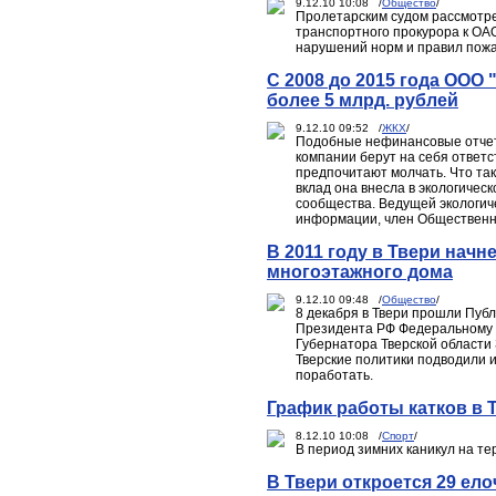
9.12.10 10:08 /
Общество
/
Пролетарским судом рассмотре
транспортного прокурора к ОА
нарушений норм и правил пожа
С 2008 до 2015 года ООО 
более 5 млрд. рублей
9.12.10 09:52 /
ЖКХ
/
Подобные нефинансовые отчеты
компании берут на себя ответс
предпочитают молчать. Что так
вклад она внесла в экологичес
сообщества. Ведущей экологич
информации, член Общественн
В 2011 году в Твери нач
многоэтажного дома
9.12.10 09:48 /
Общество
/
8 декабря в Твери прошли Пуб
Президента РФ Федеральному С
Губернатора Тверской области
Тверские политики подводили и
поработать.
График работы катков в 
8.12.10 10:08 /
Спорт
/
В период зимних каникул на те
В Твери откроется 29 ел