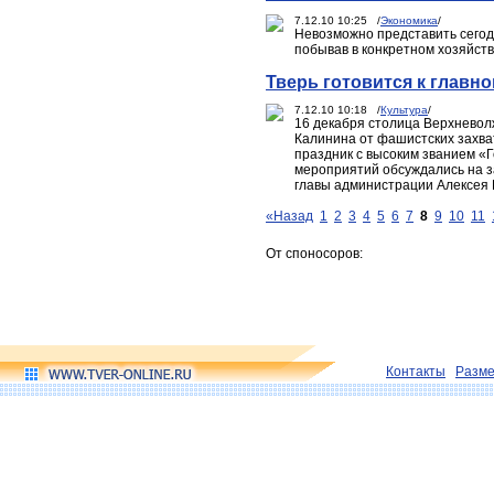
7.12.10 10:25 /
Экономика
/
Невозможно представить сегод
побывав в конкретном хозяйств
Тверь готовится к главн
7.12.10 10:18 /
Культура
/
16 декабря столица Верхневол
Калинина от фашистских захват
праздник с высоким званием «Г
мероприятий обсуждались на з
главы администрации Алексея 
«Назад
1
2
3
4
5
6
7
8
9
10
11
От споносоров:
Контакты
Разм