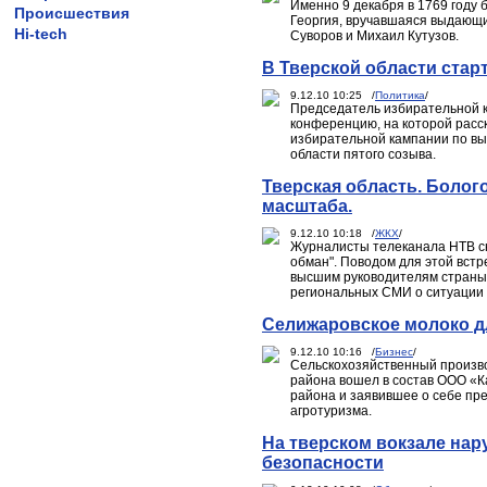
Именно 9 декабря в 1769 году
Происшествия
Георгия, вручавшаяся выдающи
Hi-tech
Суворов и Михаил Кутузов.
В Тверской области стар
9.12.10 10:25 /
Политика
/
Председатель избирательной к
конференцию, на которой расс
избирательной кампании по вы
области пятого созыва.
Тверская область. Болог
масштаба.
9.12.10 10:18 /
ЖКХ
/
Журналисты телеканала НТВ сн
обман". Поводом для этой вст
высшим руководителям страны, 
региональных СМИ о ситуации 
Селижаровское молоко д
9.12.10 10:16 /
Бизнес
/
Сельскохозяйственный произв
района вошел в состав ООО «К
района и заявившее о себе п
агротуризма.
На тверском вокзале на
безопасности