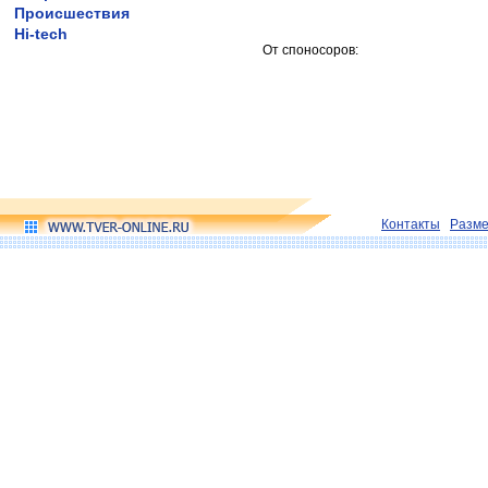
Происшествия
Hi-tech
От споносоров:
Контакты
Разм