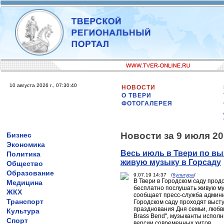
10 августа 2026 г., 07:30:40
НОВОСТИ
О ТВЕРИ
ФОТОГАЛЕРЕЯ
Новости за 9 июля 20
Бизнес
Экономика
Весь июль в Твери по в
Политика
живую музыку в Горсаду
Общество
Образование
9.07.19 14:37 /
Культура
/
В Твери в Городском саду про
Медицина
бесплатно послушать живую му
ЖКХ
сообщает пресс-служба админи
Транспорт
Городском саду проходят выст
празднования Дня семьи, любви
Культура
Brass Bend", музыканты исполн
Спорт
версии современных хитов.