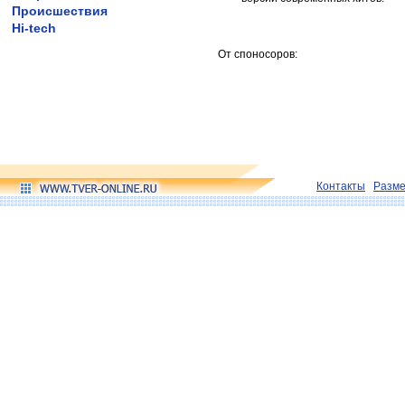
Происшествия
Hi-tech
От споносоров:
Контакты
Разм