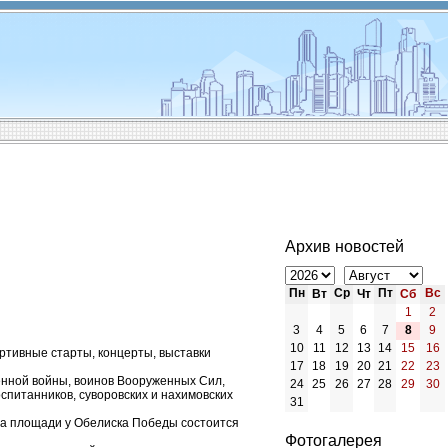
Архив новостей
Пн
Ср
Пт
Вс
Вт
Чт
Сб
1
2
3
4
5
6
7
8
9
10
11
12
13
14
15
16
ртивные старты, концерты, выставки
17
18
19
20
21
22
23
венной войны, воинов Вооруженных Сил,
24
25
26
27
28
29
30
спитанников, суворовских и нахимовских
31
 на площади у Обелиска Победы состоится
Фотогалерея