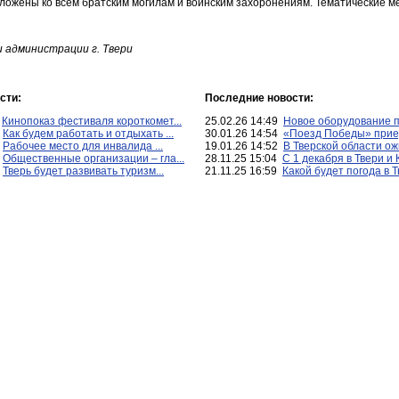
озложены ко всем братским могилам и воинским захоронениям. Тематические 
 администрации г. Твери
сти:
Последние новости:
3
Кинопоказ фестиваля короткомет...
25.02.26 14:49
Новое оборудование по
7
Как будем работать и отдыхать ...
30.01.26 14:54
«Поезд Победы» приед
2
Рабочее место для инвалида ...
19.01.26 14:52
В Тверской области ожи
9
Общественные организации – гла...
28.11.25 15:04
С 1 декабря в Твери и 
3
Тверь будет развивать туризм...
21.11.25 16:59
Какой будет погода в Тв