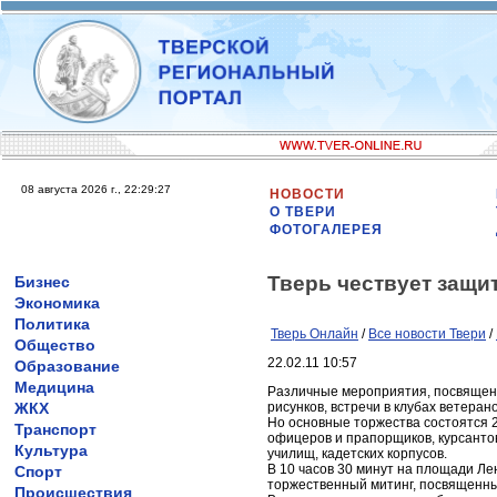
08 августа 2026 г., 22:29:27
НОВОСТИ
О ТВЕРИ
ФОТОГАЛЕРЕЯ
Тверь чествует защи
Бизнес
Экономика
Политика
Тверь Онлайн
/
Все новости Твери
/
Общество
22.02.11 10:57
Образование
Медицина
Различные мероприятия, посвященны
ЖКХ
рисунков, встречи в клубах ветеран
Но основные торжества состоятся 2
Транспорт
офицеров и прапорщиков, курсантов
Культура
училищ, кадетских корпусов.
В 10 часов 30 минут на площади Ле
Спорт
торжественный митинг, посвященны
Происшествия