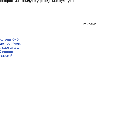
мероприятия пройдут в учреждениях культуры
Реклама:
лучат биб...
ет во Ржев...
дается д...
Калинин...
ерской ...