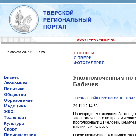
07 августа 2026 г., 13:51:57
НОВОСТИ
О ТВЕРИ
ФОТОГАЛЕРЕЯ
Уполномоченным по 
Бизнес
Экономика
Бабичев
Политика
Общество
Тверь Онлайн
/
Все новости Твери
/
Образование
Медицина
29.11.12 14:53
ЖКХ
На очередном заседании Законодат
Транспорт
Уполномоченного по правам челове
проголосовали 21 человек. Коммуни
Культура
партийный человек.
Спорт
Происшествия
После назначения Владимира Ивано