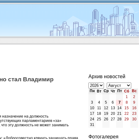
Архив новостей
но стал Владимир
Пн
Ср
Пт
Вс
Вт
Чт
Сб
1
2
3
4
5
6
7
8
9
10
11
12
13
14
15
16
17
18
19
20
21
22
23
и назначение на должность
24
25
26
27
28
29
30
сутствующих парламентариев «за»
31
 что эту должность не может занимать
Фотогалерея
у: «Добросовестно клянусь защищать права