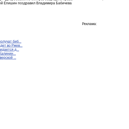
дрей Епишин поздравил Владимира Бабичева
Реклама:
олучат биб...
ет во Ржев...
идается д...
Калинин...
ерской ...