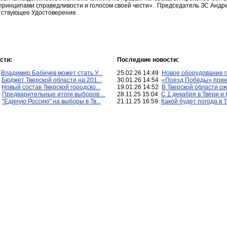
и принципами справедливости и голосом своей чести». Председатель ЗС Ан
ветствующее Удостоверение.
сти:
Последние новости:
5
Владимир Бабичев может стать У...
25.02.26 14:49
Новое оборудование п
5
Бюджет Тверской области на 201...
30.01.26 14:54
«Поезд Победы» приед
0
Новый состав Тверской городско...
19.01.26 14:52
В Тверской области ож
3
Предварительные итоги выборов ...
28.11.25 15:04
С 1 декабря в Твери и 
6
"Единую Россию" на выборы в Тв...
21.11.25 16:59
Какой будет погода в Тв