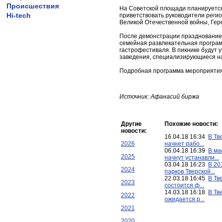
Происшествия
На Советской площади планируется 
Hi-tech
приветствовать руководители реги
Великой Отечественной войны, Гер
После демонстрации празднование 
семейная развлекательная программ
гастрофестиваля. В пикнике будут 
заведения, специализирующиеся н
Подробная программа мероприятия
Источник: Афанасий биржа
Другие
Похожие новости:
новости:
16.04.18 16:34
В Тв
2026
начнет рабо...
06.04.18 16:39
В ма
2025
начнут устанавли...
03.04.18 16:23
В 20
2024
парков Тверской...
22.03.18 16:45
В Тв
2023
состоится ф...
14.03.18 16:18
В Тв
2022
ожидается р...
2021
2020