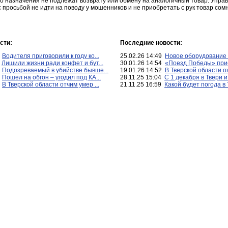
о назначения не подлежат возврату или обмену на аналогичный товар. Упра
просьбой не идти на поводу у мошенников и не приобретать с рук товар сомн
сти:
Последние новости:
5
Водителя приговорили к году ко...
25.02.26 14:49
Новое оборудование п
0
Лишили жизни ради конфет и бут...
30.01.26 14:54
«Поезд Победы» прие
0
Подозреваемый в убийстве бывше...
19.01.26 14:52
В Тверской области о
5
Пошел на обгон – угодил под КА...
28.11.25 15:04
С 1 декабря в Твери и
0
В Тверской области отчим умер ...
21.11.25 16:59
Какой будет погода в Т