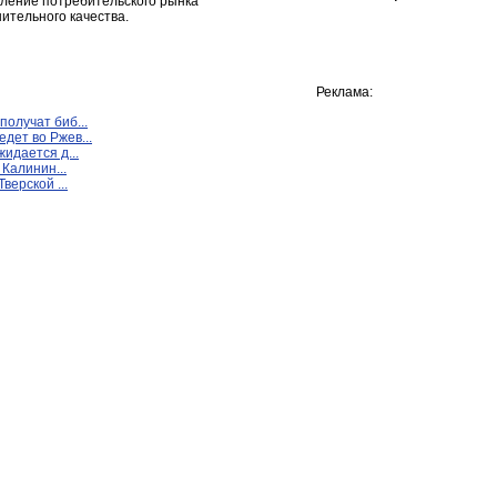
вление потребительского рынка
ительного качества.
Реклама:
олучат биб...
дет во Ржев...
жидается д...
 Калинин...
верской ...