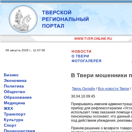
06 августа 2026 г., 11:47:06
НОВОСТИ
О ТВЕРИ
ФОТОГАЛЕРЕЯ
В Твери мошенники 
Бизнес
Экономика
Политика
Тверь Онлайн
/
Все новости Твери
/
Общество
30.04.10 09:45
Образование
Медицина
Прикрываясь именем администрации
ЖКХ
прибор для рефлексотерапии «Усти
использует тему оказания помощи в
Транспорт
пенсионеры осознают, что данный 
Культура
под действием убеждения, рекламы 
Спорт
Приняв решение о возврате товаров
Происшествия