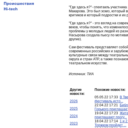
Происшествия
"Где здесь я?"- спектакль участник
Hi-tech
Макарова. Это был эскиз, который 
критиков и который подростки и их
"Где здесь я?" - это взгляд на сов
веков, чтобы понять, что изменилос
проблемы у молодых людей из разны
Насырова создала пьесу по мотивам
другие).
Сам фестиваль представляет собой 
современных российских и зарубежн
культурные связи между театраль
округа и стран АТР, а также позна
театральном искусстве.
Источник: ТИА
Другие
Похожие новости:
новости:
05.05.22 17:33
В Тв
2026
фестиваль исто...
22.04.22 17:21
Библ
2025
Горького приглашает
19.04.22 17:23
Жите
2024
приглашают прогу...
18.04.22 17:14
1 и 
2023
Торжком пройдет ...