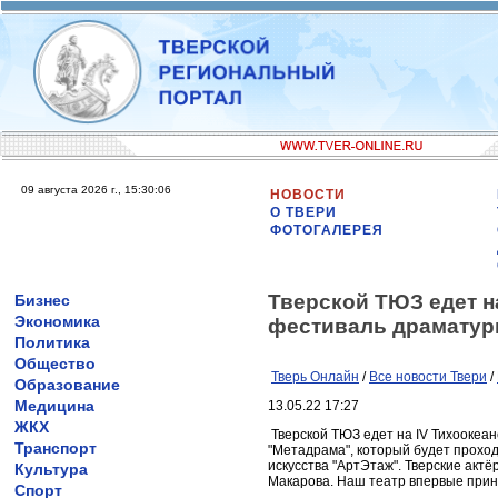
09 августа 2026 г., 15:30:06
НОВОСТИ
О ТВЕРИ
ФОТОГАЛЕРЕЯ
Тверской ТЮЗ едет 
Бизнес
Экономика
фестиваль драматур
Политика
Общество
Тверь Онлайн
/
Все новости Твери
/
Образование
Медицина
13.05.22 17:27
ЖКХ
Тверской ТЮЗ едет на IV Тихоокеа
Транспорт
"Метадрама", который будет проход
искусства "АртЭтаж". Тверские актё
Культура
Макарова. Наш театр впервые прин
Спорт