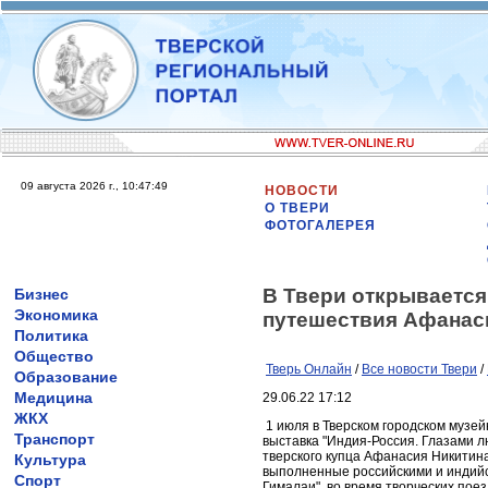
09 августа 2026 г., 10:47:49
НОВОСТИ
О ТВЕРИ
ФОТОГАЛЕРЕЯ
В Твери открывается
Бизнес
Экономика
путешествия Афанас
Политика
Общество
Тверь Онлайн
/
Все новости Твери
/
Образование
Медицина
29.06.22 17:12
ЖКХ
1 июля в Тверском городском музе
Транспорт
выставка "Индия-Россия. Глазами 
тверского купца Афанасия Никитин
Культура
выполненные российскими и индийс
Спорт
Гималаи", во время творческих поез