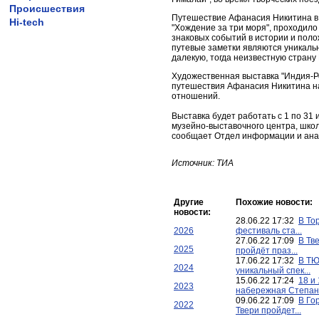
Происшествия
Путешествие Афанасия Никитина в 
Hi-tech
"Хождение за три моря", проходило 
знаковых событий в истории и поло
путевые заметки являются уникаль
далекую, тогда неизвестную страну
Художественная выставка "Индия-Р
путешествия Афанасия Никитина на
отношений.
Выставка будет работать с 1 по 31
музейно-выставочного центра, школ
сообщает Отдел информации и ана
Источник: ТИА
Другие
Похожие новости:
новости:
28.06.22 17:32
В То
2026
фестиваль ста...
27.06.22 17:09
В Тв
2025
пройдёт праз...
17.06.22 17:32
В ТЮ
2024
уникальный спек...
15.06.22 17:24
18 и
2023
набережная Степан.
09.06.22 17:09
В Го
2022
Твери пройдет...