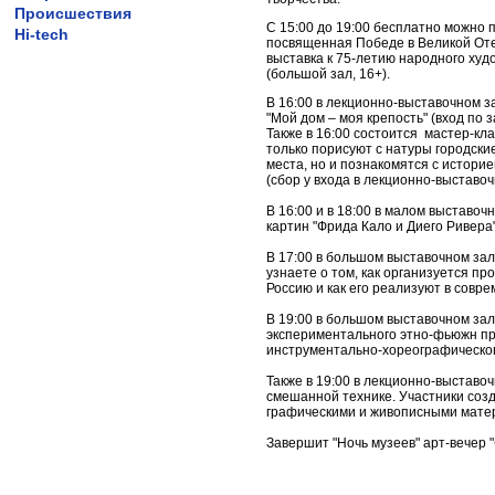
Происшествия
С 15:00 до 19:00 бесплатно можно п
Hi-tech
посвященная Победе в Великой Оте
выставка к 75-летию народного ху
(большой зал, 16+).
В 16:00 в лекционно-выставочном з
"Мой дом – моя крепость" (вход по з
Также в 16:00 состоится мастер-кла
только порисуют с натуры городские
места, но и познакомятся с истори
(сбор у входа в лекционно-выставоч
В 16:00 и в 18:00 в малом выставоч
картин "Фрида Кало и Диего Ривера"
В 17:00 в большом выставочном зал
узнаете о том, как организуется про
Россию и как его реализуют в совр
В 19:00 в большом выставочном зал
экспериментального этно-фьюжн пр
инструментально-хореографическог
Также в 19:00 в лекционно-выставо
смешанной технике. Участники соз
графическими и живописными матер
Завершит "Ночь музеев" арт-вечер 